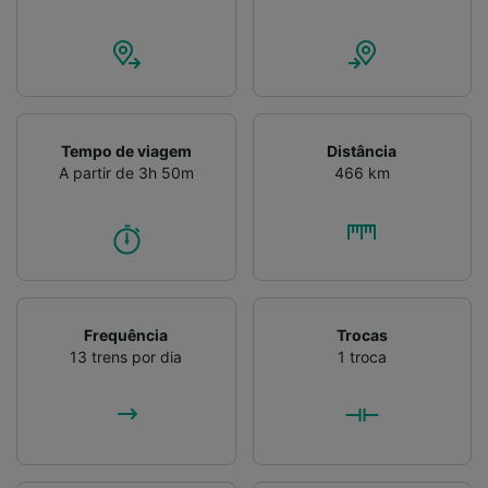
Verificar ativamente as características do
dispositivo para identificação. Armazenar e/ou
acessar informações em um dispositivo.
Publicidade e conteúdo personalizados,
medição de publicidade e conteúdo, pesquisa
de público e desenvolvimento de serviços..
Tempo de viagem
Distância
Lista de parceiros (fornecedores)
A partir de 3h 50m
466 km
Frequência
Trocas
13 trens por dia
1 troca