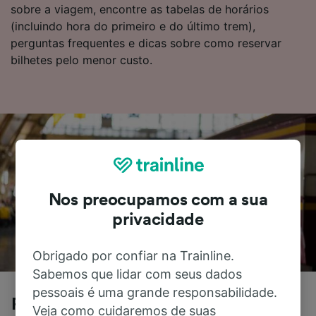
sobre a viagem, encontre as tabelas de horários
(incluindo hora do primeiro e do último trem),
perguntas frequentes e dicas sobre como reservar
bilhetes pelo menor custo.
Nos preocupamos com a sua
privacidade
Obrigado por confiar na Trainline.
Sabemos que lidar com seus dados
pessoais é uma grande responsabilidade.
Paris para Bergerac de trem
Veja como cuidaremos de suas