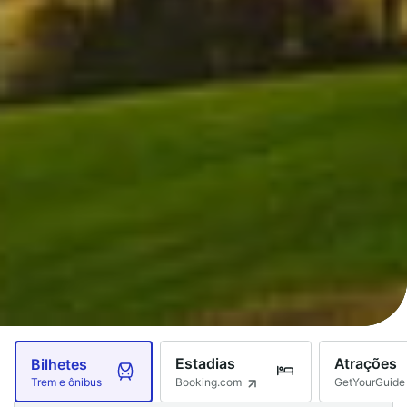
Estadias
Atrações
Bilhetes
Booking.com
GetYourGuide
Trem e ônibus