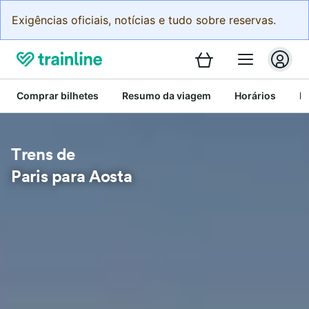
Exigências oficiais, notícias e tudo sobre reservas.
Comprar bilhetes
Resumo da viagem
Horários
Bi
Trens de
Paris para Aosta