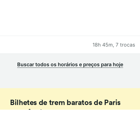
18h 45m
,
7 trocas
Buscar todos os horários e preços para hoje
Bilhetes de trem baratos de Paris
para Aosta
1
.
Reservar com antecedência
A maioria das empresas ferroviárias em toda a Europa