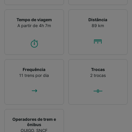
Verificar ativamente as características do
dispositivo para identificação. Armazenar e/ou
acessar informações em um dispositivo.
Tempo de viagem
Distância
Publicidade e conteúdo personalizados,
A partir de 4h 7m
89 km
medição de publicidade e conteúdo, pesquisa
de público e desenvolvimento de serviços..
Lista de parceiros (fornecedores)
Frequência
Trocas
11 trens por dia
2 trocas
Operadores de trem e
ônibus
OUIGO
,
SNCF