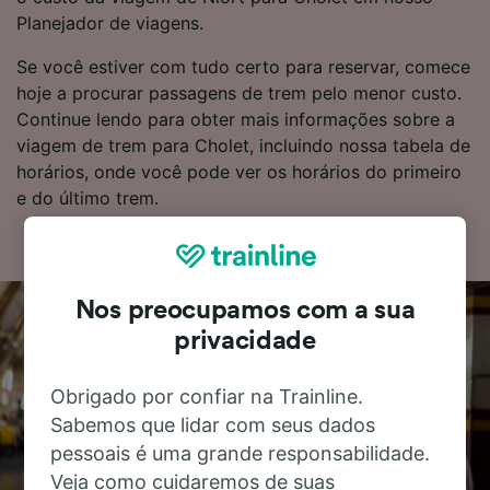
Planejador de viagens.
Se você estiver com tudo certo para reservar, comece
hoje a procurar passagens de trem pelo menor custo.
Continue lendo para obter mais informações sobre a
viagem de trem para Cholet, incluindo nossa tabela de
horários, onde você pode ver os horários do primeiro
e do último trem.
Nos preocupamos com a sua
privacidade
Obrigado por confiar na Trainline.
Sabemos que lidar com seus dados
pessoais é uma grande responsabilidade.
Veja como cuidaremos de suas