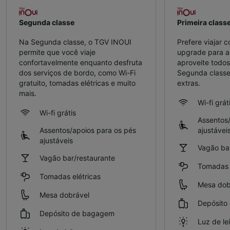
Segunda classe
Primeira class
Na Segunda classe, o TGV INOUI
Prefere viajar 
permite que você viaje
upgrade para a 
confortavelmente enquanto desfruta
aproveite todos
dos serviços de bordo, como Wi-Fi
Segunda classe
gratuito, tomadas elétricas e muito
extras.
mais.
Wi-fi grát
Wi-fi grátis
Assentos/
Assentos/apoios para os pés
ajustávei
ajustáveis
Vagão bar
Vagão bar/restaurante
Tomadas e
Tomadas elétricas
Mesa dob
Mesa dobrável
Depósito
Depósito de bagagem
Luz de le