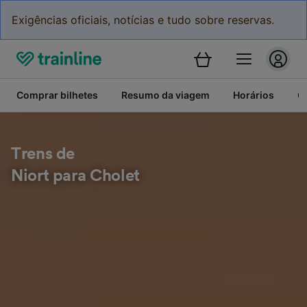
Exigências oficiais, notícias e tudo sobre reservas.
Comprar bilhetes
Resumo da viagem
Horários
C
Trens de
Niort para Cholet