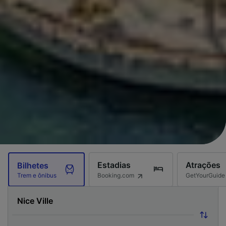
Estadias
Atrações
Bilhetes
Booking.com
GetYourGuide
Trem e ônibus