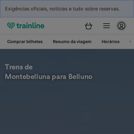
Exigências oficiais, notícias e tudo sobre reservas.
Comprar bilhetes
Resumo da viagem
Horários
C
Trens de
Montebelluna para Belluno