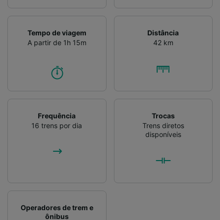
Verificar ativamente as características do
dispositivo para identificação. Armazenar e/ou
acessar informações em um dispositivo.
Tempo de viagem
Distância
Publicidade e conteúdo personalizados,
A partir de 1h 15m
42 km
medição de publicidade e conteúdo, pesquisa
de público e desenvolvimento de serviços..
Lista de parceiros (fornecedores)
Frequência
Trocas
16 trens por dia
Trens diretos
disponíveis
Operadores de trem e
ônibus