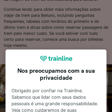
Continue lendo para obter mais informações sobre
viajar de trem para Belluno, incluindo perguntas
frequentes, tabelas com horários do primeiro e do
último trem e dicas sobre como reservar passagens de
trem pelo menor custo. Se você estiver com tudo
certo para reservar, comece uma busca por bilhetes
hoje mesmo.
Nos preocupamos com a sua
privacidade
Obrigado por confiar na Trainline.
Sabemos que lidar com seus dados
pessoais é uma grande responsabilidade.
Veja como cuidaremos de suas