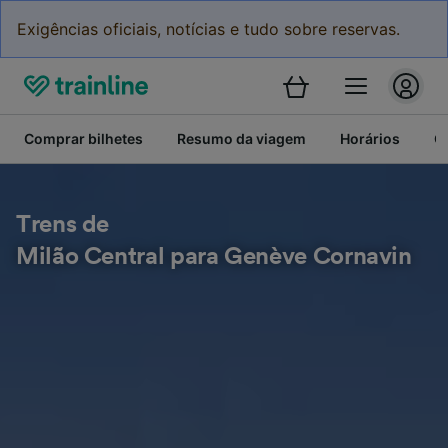
Exigências oficiais, notícias e tudo sobre reservas.
Comprar bilhetes
Resumo da viagem
Horários
C
Trens de
Milão Central para Genève Cornavin