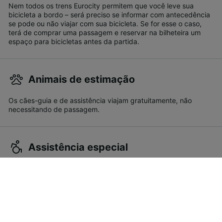
Nem todos os trens Eurocity permitem que você leve sua
bicicleta a bordo – será preciso se informar com antecedência
se pode ou não viajar com sua bicicleta. Se for esse o caso,
terá de comprar uma passagem e reservar na bilheteira um
espaço para bicicletas antes da partida.
Animais de estimação
Os cães-guia e de assistência viajam gratuitamente, não
necessitando de passagem.
Assistência especial
Em todos os trens Eurocity da Trenitalia existem espaços
destinados a passageiros com deficiência.
Outro