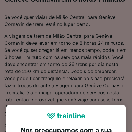
Se você quer viajar de Milão Central para Genève
Cornavin de trem, está no lugar certo.
A viagem de trem de Milão Central para Genève
Cornavin deve levar em torno de 8 horas 24 minutos.
Se você quiser chegar lá em menos tempo, pode ir em
6 horas 1 minuto com os serviços mais rápidos. Você
deve encontrar em torno de 36 trens por dia nesta
rota de 250 km de distância. Depois de embarcar,
você pode ficar tranquilo e relaxar pois não precisará
fazer trocas durante a viagem para Genève Cornavin.
Trenitalia é a principal operadora de serviços nesta
rota, então é provável que você viaje com seus trens
durante toda ou pelo menos parte de sua viagem para
Genève Cornavin.
Os bilhetes de trem de Milão Central para Genève
Nos preocupamos com a sua