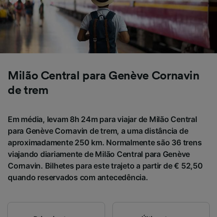
afetarão os dados de navegação. Seus dados
não serão utilizados para fins de rastreamento
se você tiver pedido para não ser rastreado.
Nós e nossos parceiros processamos os
dados para fornecer:
Usar dados exatos de geolocalização.
Milão Central para Genève Cornavin
Verificar ativamente as características do
de trem
dispositivo para identificação. Armazenar e/ou
acessar informações em um dispositivo.
Publicidade e conteúdo personalizados,
Em média, levam 8h 24m para viajar de Milão Central
medição de publicidade e conteúdo, pesquisa
para Genève Cornavin de trem, a uma distância de
de público e desenvolvimento de serviços..
aproximadamente 250 km. Normalmente são 36 trens
Lista de parceiros (fornecedores)
viajando diariamente de Milão Central para Genève
Cornavin. Bilhetes para este trajeto a partir de € 52,50
quando reservados com antecedência.