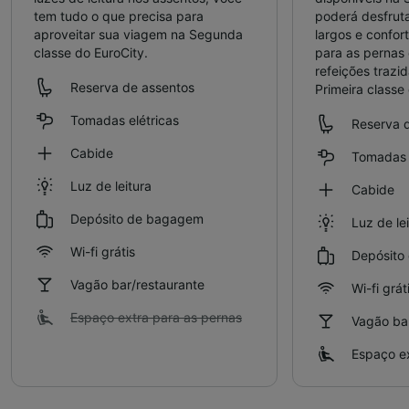
tem tudo o que precisa para
poderá desfrut
aproveitar sua viagem na Segunda
largos e confor
classe do EuroCity.
para as pernas 
refeições trazi
Reserva de assentos
Primeira classe
Tomadas elétricas
Reserva 
Cabide
Tomadas e
Luz de leitura
Cabide
Depósito de bagagem
Luz de le
Wi-fi grátis
Depósito
Vagão bar/restaurante
Wi-fi grát
Espaço extra para as pernas
Vagão bar
Espaço ex