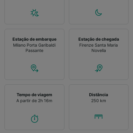
Verificar ativamente as características do
dispositivo para identificação. Armazenar e/ou
acessar informações em um dispositivo.
Publicidade e conteúdo personalizados,
medição de publicidade e conteúdo, pesquisa
de público e desenvolvimento de serviços..
Estação de embarque
Estação de chegada
Lista de parceiros (fornecedores)
Milano Porta Garibaldi
Firenze Santa Maria
Passante
Novella
Tempo de viagem
Distância
A partir de 2h 16m
250 km