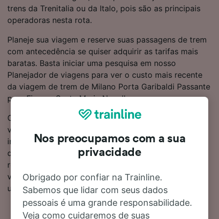
trens da Trenitalia ou da Italo, pois são as principais
operadoras nesta rota.
Planeje sua viagem e reserve suas passagens de trem
com antecedência se quiser adquirir as tarifas mais
baratas. Basta iniciar uma pesquisa em nosso
Planejador de viagens para ver o custo mais recente
da viagem de trem de Milano Porta Garibaldi Passante
para Firenze Santa Maria Novella.
Continue lendo para obter mais informações sobre
viajar de trem para Firenze Santa Maria Novella,
Nos preocupamos com a sua
incluindo perguntas frequentes, tabelas com horários
privacidade
do primeiro e do último trem e dicas sobre como
reservar passagens de trem pelo menor custo. Se
você estiver com tudo certo para reservar, comece
Obrigado por confiar na Trainline.
uma busca por bilhetes hoje mesmo.
Sabemos que lidar com seus dados
pessoais é uma grande responsabilidade.
Veja como cuidaremos de suas