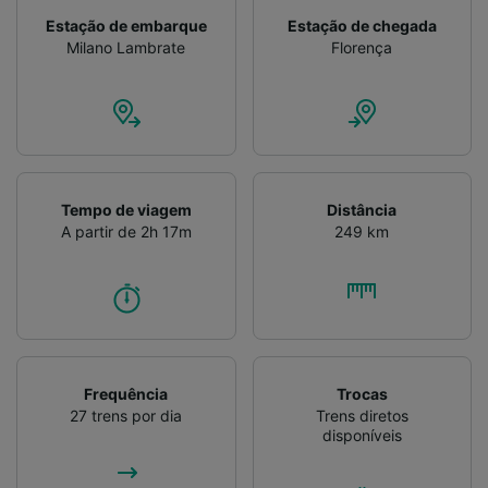
Verificar ativamente as características do
Estação de embarque
Estação de chegada
dispositivo para identificação. Armazenar e/ou
Milano Lambrate
Florença
acessar informações em um dispositivo.
Publicidade e conteúdo personalizados,
medição de publicidade e conteúdo, pesquisa
de público e desenvolvimento de serviços..
Lista de parceiros (fornecedores)
Tempo de viagem
Distância
A partir de 2h 17m
249 km
Frequência
Trocas
27 trens por dia
Trens diretos
disponíveis