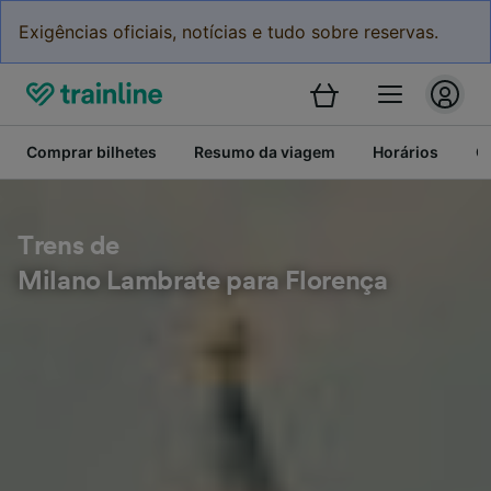
Exigências oficiais, notícias e tudo sobre reservas.
Comprar bilhetes
Resumo da viagem
Horários
C
Trens de
Milano Lambrate para Florença