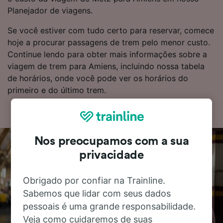
Planejador de viagens.
Se você estiver com tudo certo para reservar, comece
hoje a procurar passagens de trem pelo menor custo.
Continue lendo para obter mais informações sobre a
viagem de trem para Amiens, incluindo nossa tabela
de horários, onde você pode ver os horários do
primeiro e do último trem.
Nos preocupamos com a sua
privacidade
Obrigado por confiar na Trainline.
Sabemos que lidar com seus dados
pessoais é uma grande responsabilidade.
Veja como cuidaremos de suas