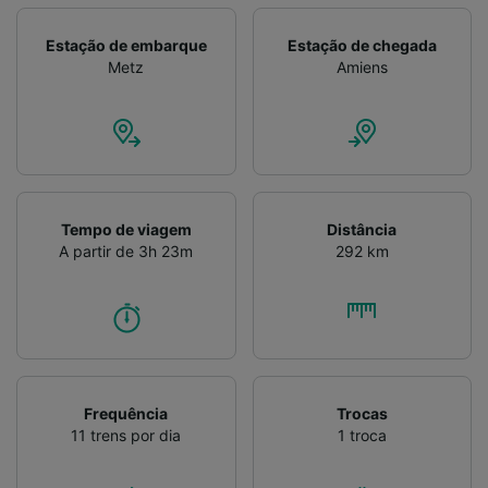
Verificar ativamente as características do
dispositivo para identificação. Armazenar e/ou
Estação de embarque
Estação de chegada
acessar informações em um dispositivo.
Metz
Amiens
Publicidade e conteúdo personalizados,
medição de publicidade e conteúdo, pesquisa
de público e desenvolvimento de serviços..
Lista de parceiros (fornecedores)
Tempo de viagem
Distância
A partir de 3h 23m
292 km
Frequência
Trocas
11 trens por dia
1 troca