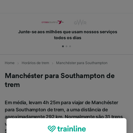
Junte-se aos milhões que usam nossos serviços
todos os dias
Home
Horários de trem
Manchéster para Southampton
Manchéster para Southampton de
trem
Em média, levam 4h 25m para viajar de Manchéster
para Southampton de trem, a uma distância de
aproximadamente 292 km. Normalmente são 31 trens
viajando diariamente de Manchéster para
Southampton. Bilhetes para este trajeto a partir de