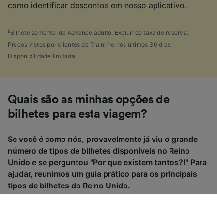
como identificar descontos em nosso aplicativo.
§
Bilhete somente ida Advance adulto. Excluindo taxa de reserva.
Preços vistos por clientes da Trainline nos últimos 30 dias.
Disponibilidade limitada.
Quais são as minhas opções de
bilhetes para esta viagem?
Se você é como nós, provavelmente já viu o grande
número de tipos de bilhetes disponíveis no Reino
Unido e se perguntou "Por que existem tantos?!" Para
ajudar, reunimos um guia prático para os principais
tipos de bilhetes do Reino Unido.