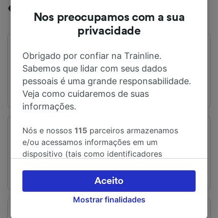
€ 34,57 quando reservados com antecedência.
Nos preocupamos com a sua
privacidade
Primeiro trem
Último trem
Obrigado por confiar na Trainline.
04:11
19:25
Sabemos que lidar com seus dados
pessoais é uma grande responsabilidade.
Veja como cuidaremos de suas
informações.
Nós e nossos
115
parceiros armazenamos
Estação de embarque
Estação de chegada
e/ou acessamos informações em um
Manchéster
Southampton
dispositivo (tais como identificadores
exclusivos em cookies) para processar dados
pessoais. Você pode aceitar ou gerenciar as
Aceito
suas escolhas (incluindo o seu direito se opor
Mostrar finalidades
à aplicação do interesse legítimo) clicando
abaixo ou a qualquer momento, na página da
Tempo de viagem
Distância