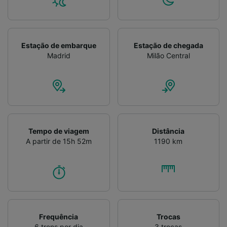
Verificar ativamente as características do
dispositivo para identificação. Armazenar e/ou
acessar informações em um dispositivo.
Publicidade e conteúdo personalizados,
Estação de embarque
Estação de chegada
medição de publicidade e conteúdo, pesquisa
Madrid
Milão Central
de público e desenvolvimento de serviços..
Lista de parceiros (fornecedores)
Tempo de viagem
Distância
A partir de 15h 52m
1190 km
Frequência
Trocas
6 trens por dia
3 trocas