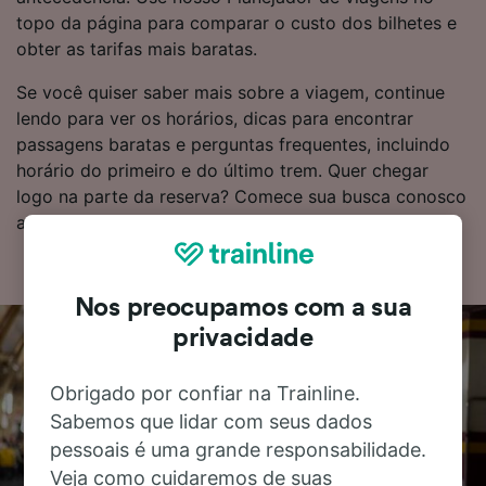
topo da página para comparar o custo dos bilhetes e
obter as tarifas mais baratas.
Se você quiser saber mais sobre a viagem, continue
lendo para ver os horários, dicas para encontrar
passagens baratas e perguntas frequentes, incluindo
horário do primeiro e do último trem. Quer chegar
logo na parte da reserva? Comece sua busca conosco
agora mesmo!
Nos preocupamos com a sua
privacidade
Obrigado por confiar na Trainline.
Sabemos que lidar com seus dados
pessoais é uma grande responsabilidade.
Veja como cuidaremos de suas