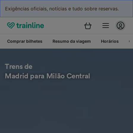
Exigências oficiais, notícias e tudo sobre reservas.
Comprar bilhetes
Resumo da viagem
Horários
C
Trens de
Madrid para Milão Central