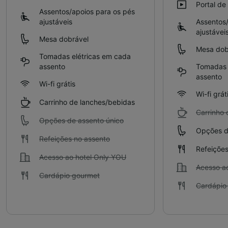
Portal de
Assentos/apoios para os pés
ajustáveis
Assentos/
ajustávei
Mesa dobrável
Mesa dob
Tomadas elétricas em cada
assento
Tomadas 
assento
Wi-fi grátis
Wi-fi grát
Carrinho de lanches/bebidas
Carrinho 
Opções de assento único
Opções d
Refeições no assento
Refeições
Acesso ao hotel Only YOU
Acesso a
Cardápio gourmet
Cardápio