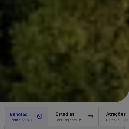
Estadias
Atrações
Bilhetes
Booking.com
GetYourGuide
Trem e ônibus