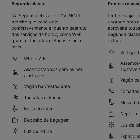
Segunda classe
Primeira class
Na Segunda classe, o TGV INOUI
Prefere viajar 
permite que você viaje
upgrade para a 
confortavelmente enquanto desfruta
aproveite todos
dos serviços de bordo, como Wi-Fi
Segunda classe
gratuito, tomadas elétricas e muito
extras.
mais.
Wi-fi grát
Wi-fi grátis
Assentos/
Assentos/apoios para os pés
ajustávei
ajustáveis
Vagão bar
Vagão bar/restaurante
Tomadas e
Tomadas elétricas
Mesa dob
Mesa dobrável
Depósito
Depósito de bagagem
Luz de le
Luz de leitura
Espaço ex