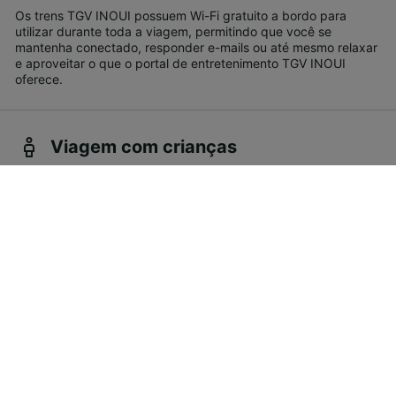
Os trens TGV INOUI possuem Wi-Fi gratuito a bordo para
utilizar durante toda a viagem, permitindo que você se
mantenha conectado, responder e-mails ou até mesmo relaxar
e aproveitar o que o portal de entretenimento TGV INOUI
oferece.
Viagem com crianças
Crianças menores de 12 anos podem viajar pagando a metade
do preço nos trens TGV INOUI. Crianças menores de 4 anos
viajam gratuitamente quando viajam no colo.
Bicicletas
Caso você tenha uma bicicleta dobrável, poderá levá-la no
trem como bagagem de mão, desde que dobrada não exceda
130 x 90 cm. Você também pode desmontá-la e transportá-la
em uma capa ou mala de no máximo 130 x 90 cm. Também
existe a possibilidade de viajar com uma bicicleta que não