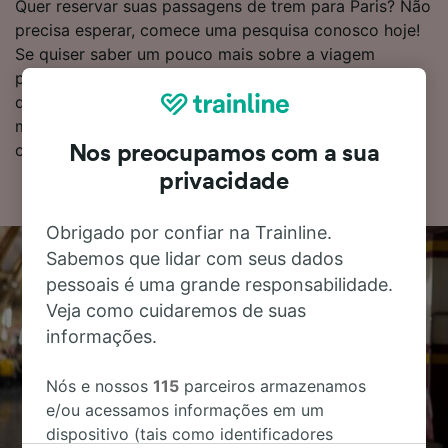
Quer reservar suas passagens de trem para Paris? Não
precisa esperar, comece uma pesquisa conosco hoje!
Se quiser saber um pouco mais sobre a viagem
primeiro, você pode encontrar a tabela de horários
dos trens abaixo, dicas para reservar bilhetes pelo
menor custo e nossas perguntas frequentes, incluindo
os horários do primeiro e do último trem.
Nos preocupamos com a sua
privacidade
Obrigado por confiar na Trainline.
Sabemos que lidar com seus dados
pessoais é uma grande responsabilidade.
Veja como cuidaremos de suas
informações.
Nós e nossos
115
parceiros armazenamos
e/ou acessamos informações em um
dispositivo (tais como identificadores