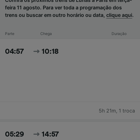
Confira os próximos trens de Lunas a Paris em terça-
feira 11 agosto. Para ver toda a programação dos
trens ou buscar em outro horário ou data,
clique aqui
.
Parte
Chega
Duração
04:57
10:18
5h 21m
,
1 troca
05:29
14:57