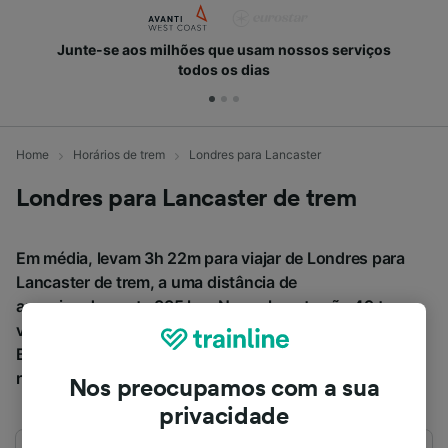
Junte-se aos milhões que usam nossos serviços
todos os dias
Home
Horários de trem
Londres para Lancaster
Londres para Lancaster de trem
Em média, levam 3h 22m para viajar de Londres para
Lancaster de trem, a uma distância de
aproximadamente 335 km. Normalmente são 49 trens
viajando diariamente de Londres para Lancaster.
Bilhetes para este trajeto a partir de € 29,42 quando
reservados com antecedência.
Nos preocupamos com a sua
privacidade