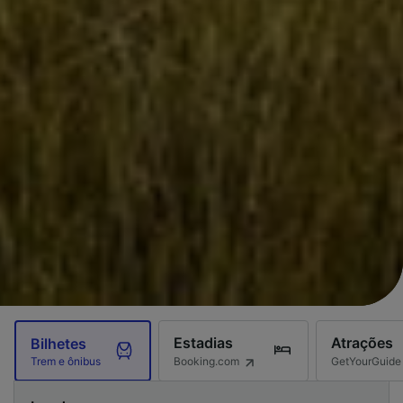
Estadias
Atrações
Bilhetes
Booking.com
GetYourGuide
Trem e ônibus