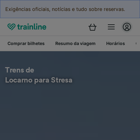
Exigências oficiais, notícias e tudo sobre reservas.
Comprar bilhetes
Resumo da viagem
Horários
C
Trens de
Locarno para Stresa