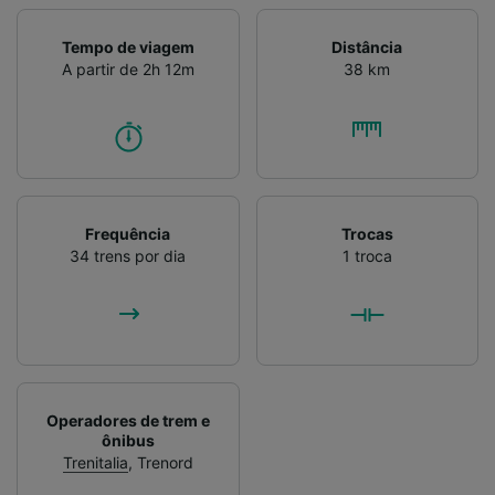
Verificar ativamente as características do
dispositivo para identificação. Armazenar e/ou
Tempo de viagem
Distância
acessar informações em um dispositivo.
A partir de 2h 12m
38 km
Publicidade e conteúdo personalizados,
medição de publicidade e conteúdo, pesquisa
de público e desenvolvimento de serviços..
Lista de parceiros (fornecedores)
Frequência
Trocas
34 trens por dia
1 troca
Operadores de trem e
ônibus
Trenitalia
,
Trenord