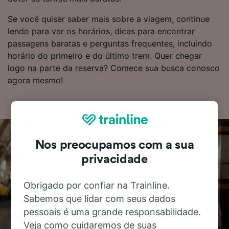
Se você quiser saber mais sobre a viagem, continue
lendo para ver os horários, dicas para encontrar
passagens baratas e perguntas frequentes, incluindo
horário do primeiro e do último trem. Quer chegar
logo na parte da reserva? Comece sua busca conosco
agora mesmo!
Nos preocupamos com a sua
privacidade
Obrigado por confiar na Trainline.
Sabemos que lidar com seus dados
pessoais é uma grande responsabilidade.
Veja como cuidaremos de suas