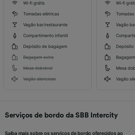
Wi-fi grátis
Wi-fi grát
Tomadas elétricas
Tomadas e
Vagão bar/restaurante
Vagão bar
Compartimento infantil
Compartim
Depósito de bagagem
Depósito
Bagagem extra
Bagagem 
Mesa dobrável
Mesa dob
Vagão silencioso
Vagão sil
Serviços de bordo da SBB Intercity
Saiba mais sobre os serviços de bordo oferecidos ao