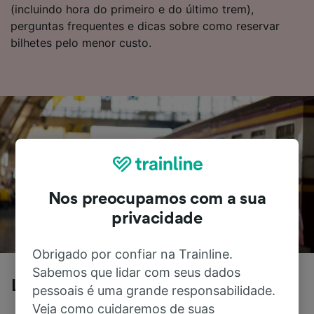
(incluindo hora do primeiro e do último trem),
perguntas frequentes e dicas sobre como reservar
bilhetes pelo menor custo.
Nos preocupamos com a sua
privacidade
Obrigado por confiar na Trainline.
Sabemos que lidar com seus dados
Lauterbrunnen para Bern Hbf de trem
pessoais é uma grande responsabilidade.
Veja como cuidaremos de suas