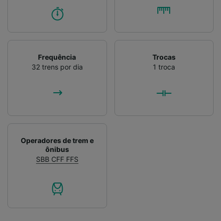
Verificar ativamente as características do
dispositivo para identificação. Armazenar e/ou
acessar informações em um dispositivo.
Publicidade e conteúdo personalizados,
medição de publicidade e conteúdo, pesquisa
de público e desenvolvimento de serviços..
Frequência
Trocas
32 trens por dia
1 troca
Lista de parceiros (fornecedores)
Operadores de trem e
ônibus
SBB CFF FFS