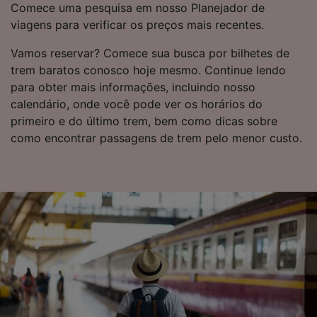
Comece uma pesquisa em nosso Planejador de
se você tiver pedido para não ser rastreado.
viagens para verificar os preços mais recentes.
Nós e nossos parceiros processamos os
Vamos reservar? Comece sua busca por bilhetes de
dados para fornecer:
Usar dados exatos de geolocalização.
trem baratos conosco hoje mesmo. Continue lendo
Verificar ativamente as características do
para obter mais informações, incluindo nosso
dispositivo para identificação. Armazenar e/ou
calendário, onde você pode ver os horários do
acessar informações em um dispositivo.
primeiro e do último trem, bem como dicas sobre
Publicidade e conteúdo personalizados,
como encontrar passagens de trem pelo menor custo.
medição de publicidade e conteúdo, pesquisa
de público e desenvolvimento de serviços..
Lista de parceiros (fornecedores)