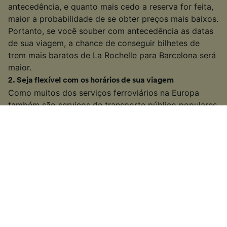
antecedência, e quanto mais cedo a reserva for feita,
maior a probabilidade de se obter preços mais baixos.
Portanto, se você souber com antecedência as datas
de sua viagem, a chance de conseguir bilhetes de
trem mais baratos de La Rochelle para Barcelona será
maior.
2
.
Seja flexível com os horários de sua viagem
Como muitos dos serviços ferroviários na Europa
também são serviços de transporte público populares,
várias empresas de trem aumentam os preços dos
bilhetes durante os “horários de pico” (geralmente
entre 06:00 e 10:00 e 15:00 e 19:00, nos dias úteis). Se
possível, procure por bilhetes fora desses horários
para ver se você consegue um preço mais barato.
3
.
Selecione um trem mais lento ou com conexão
Em algumas das rotas mais movimentadas, você
também terá a opção de pegar um trem mais lento ou
com conexão. Esses serviços, obviamente, levarão