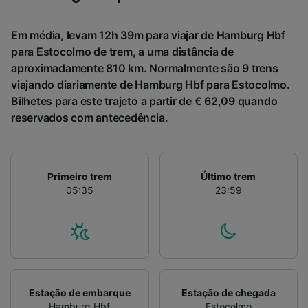
sinalizadas aos nossos parceiros e não
afetarão os dados de navegação. Seus dados
não serão utilizados para fins de rastreamento
Em média, levam 12h 39m para viajar de Hamburg Hbf
se você tiver pedido para não ser rastreado.
para Estocolmo de trem, a uma distância de
aproximadamente 810 km. Normalmente são 9 trens
Nós e nossos parceiros processamos os
viajando diariamente de Hamburg Hbf para Estocolmo.
dados para fornecer:
Bilhetes para este trajeto a partir de € 62,09 quando
Usar dados exatos de geolocalização.
reservados com antecedência.
Verificar ativamente as características do
dispositivo para identificação. Armazenar e/ou
acessar informações em um dispositivo.
Publicidade e conteúdo personalizados,
medição de publicidade e conteúdo, pesquisa
Primeiro trem
Último trem
de público e desenvolvimento de serviços..
05:35
23:59
Lista de parceiros (fornecedores)
Estação de embarque
Estação de chegada
Hamburg Hbf
Estocolmo