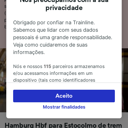
Nos preocupamos com a sua
sobre a viagem, encontre as tabelas de horários
privacidade
(incluindo hora do primeiro e do último trem),
perguntas frequentes e dicas sobre como reservar
Obrigado por confiar na Trainline.
bilhetes pelo menor custo.
Sabemos que lidar com seus dados
pessoais é uma grande responsabilidade.
Veja como cuidaremos de suas
informações.
Nós e nossos
115
parceiros armazenamos
e/ou acessamos informações em um
dispositivo (tais como identificadores
exclusivos em cookies) para processar dados
pessoais. Você pode aceitar ou gerenciar as
Aceito
suas escolhas (incluindo o seu direito se opor
Mostrar finalidades
à aplicação do interesse legítimo) clicando
abaixo ou a qualquer momento, na página da
política de privacidade. Estas escolhas serão
Hamburg Hbf para Estocolmo de trem