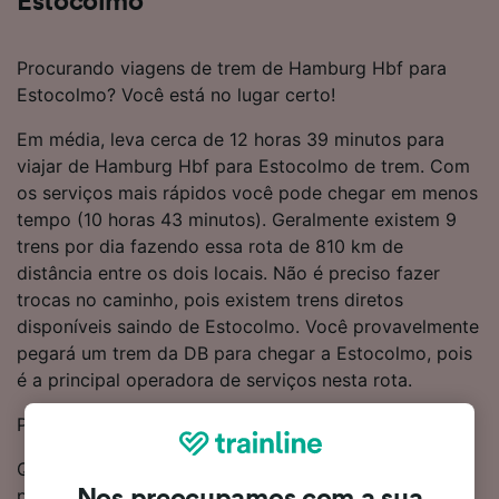
Estocolmo
Procurando viagens de trem de Hamburg Hbf para
Estocolmo? Você está no lugar certo!
Em média, leva cerca de 12 horas 39 minutos para
viajar de Hamburg Hbf para Estocolmo de trem. Com
os serviços mais rápidos você pode chegar em menos
tempo (10 horas 43 minutos). Geralmente existem 9
trens por dia fazendo essa rota de 810 km de
distância entre os dois locais. Não é preciso fazer
trocas no caminho, pois existem trens diretos
disponíveis saindo de Estocolmo. Você provavelmente
pegará um trem da DB para chegar a Estocolmo, pois
é a principal operadora de serviços nesta rota.
Para ajudá-lo a obter o melhor custo
Quer reservar passagens de trem agora? Inicie sua
pesquisa hoje mesmo. Se você quiser saber mais