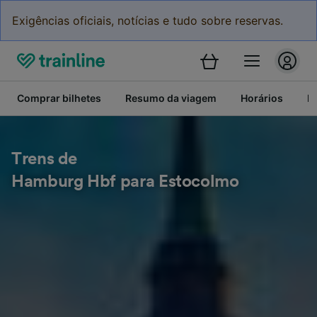
Exigências oficiais, notícias e tudo sobre reservas.
Comprar bilhetes
Resumo da viagem
Horários
Bi
Trens de
Hamburg Hbf para Estocolmo