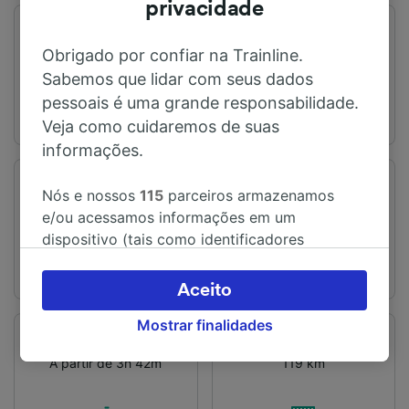
privacidade
Primeiro trem
Último trem
Obrigado por confiar na Trainline.
04:48
18:24
Sabemos que lidar com seus dados
pessoais é uma grande responsabilidade.
Veja como cuidaremos de suas
informações.
Estação de embarque
Estação de chegada
Nós e nossos
115
parceiros armazenamos
Glasgow
Fort William
e/ou acessamos informações em um
dispositivo (tais como identificadores
exclusivos em cookies) para processar dados
pessoais. Você pode aceitar ou gerenciar as
Aceito
suas escolhas (incluindo o seu direito se opor
Mostrar finalidades
à aplicação do interesse legítimo) clicando
Tempo de viagem
Distância
abaixo ou a qualquer momento, na página da
A partir de 3h 42m
119 km
política de privacidade. Estas escolhas serão
sinalizadas aos nossos parceiros e não