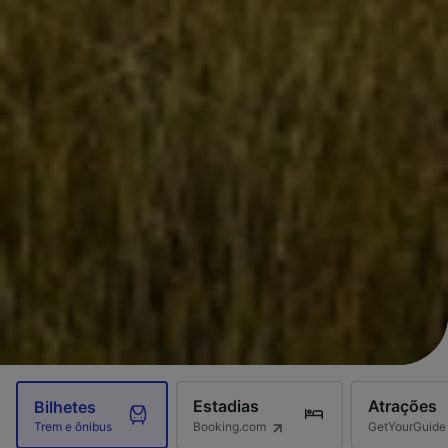
Estadias
Atrações
Bilhetes
Booking.com
GetYourGuide
Trem e ônibus