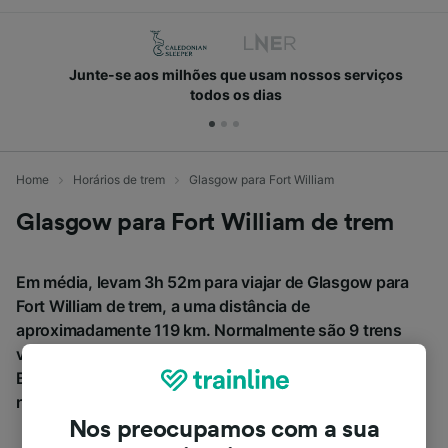
Junte-se aos milhões que usam nossos serviços
todos os dias
Home
Horários de trem
Glasgow para Fort William
Glasgow para Fort William de trem
Em média, levam 3h 52m para viajar de Glasgow para
Fort William de trem, a uma distância de
aproximadamente 119 km. Normalmente são 9 trens
viajando diariamente de Glasgow para Fort William.
Bilhetes para este trajeto a partir de € 26,94 quando
reservados com antecedência.
Nos preocupamos com a sua