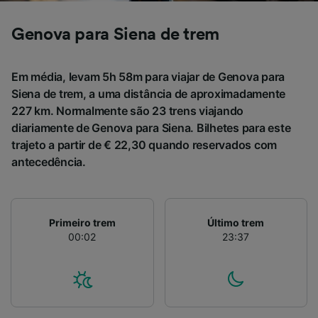
não serão utilizados para fins de rastreamento
se você tiver pedido para não ser rastreado.
Genova para Siena de trem
Nós e nossos parceiros processamos os
dados para fornecer:
Em média, levam 5h 58m para viajar de Genova para
Usar dados exatos de geolocalização.
Siena de trem, a uma distância de aproximadamente
Verificar ativamente as características do
227 km. Normalmente são 23 trens viajando
dispositivo para identificação. Armazenar e/ou
diariamente de Genova para Siena. Bilhetes para este
acessar informações em um dispositivo.
Publicidade e conteúdo personalizados,
trajeto a partir de € 22,30 quando reservados com
medição de publicidade e conteúdo, pesquisa
antecedência.
de público e desenvolvimento de serviços..
Lista de parceiros (fornecedores)
Primeiro trem
Último trem
00:02
23:37