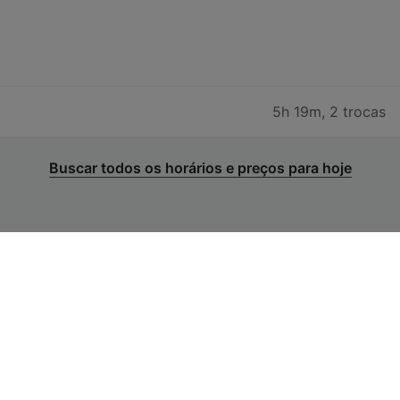
5h 19m
,
2 trocas
Buscar todos os horários e preços para hoje
Bilhetes de trem baratos de
Genova para Siena
O preço de bilhetes de trem de Genova para Siena
(somente de ida) custam a partir de € 22,30 para