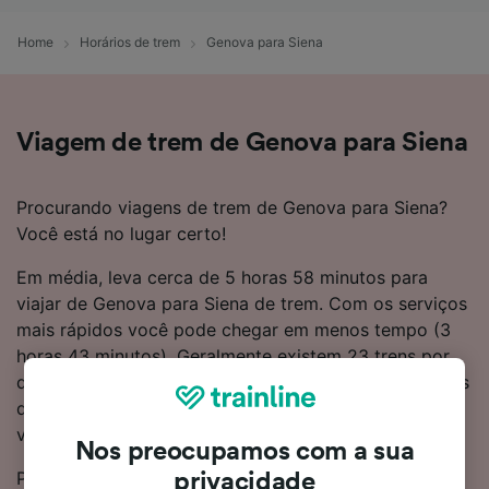
Home
Horários de trem
Genova para Siena
Viagem de trem de Genova para Siena
Procurando viagens de trem de Genova para Siena?
Você está no lugar certo!
Em média, leva cerca de 5 horas 58 minutos para
viajar de Genova para Siena de trem. Com os serviços
mais rápidos você pode chegar em menos tempo (3
horas 43 minutos). Geralmente existem 23 trens por
dia fazendo essa rota de 227 km de distância entre os
dois locais. Você precisará fazer 1 troca em sua
viagem para Siena.
Nos preocupamos com a sua
Para ajudá-lo a obter o melhor custo
privacidade