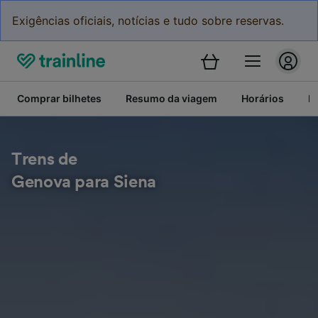
Exigências oficiais, notícias e tudo sobre reservas.
Comprar bilhetes
Resumo da viagem
Horários
Bi
Trens de
Genova para Siena