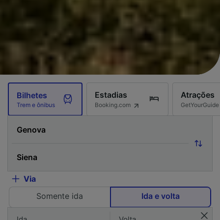
Estadias
Atrações
Bilhetes
Booking.com
GetYourGuide
Trem e ônibus
Via
Somente ida
Ida e volta
Ida
Volta