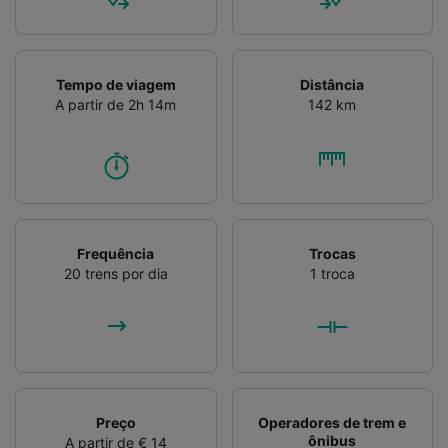
Verificar ativamente as características do
dispositivo para identificação. Armazenar e/ou
acessar informações em um dispositivo.
Publicidade e conteúdo personalizados,
Tempo de viagem
Distância
medição de publicidade e conteúdo, pesquisa
A partir de 2h 14m
142 km
de público e desenvolvimento de serviços..
Lista de parceiros (fornecedores)
Frequência
Trocas
20 trens por dia
1 troca
Preço
Operadores de trem e
ônibus
A partir de € 14