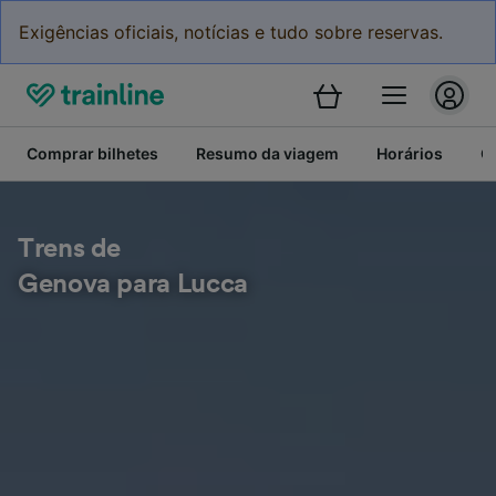
Exigências oficiais, notícias e tudo sobre reservas.
Comprar bilhetes
Resumo da viagem
Horários
C
Trens de
Genova para Lucca