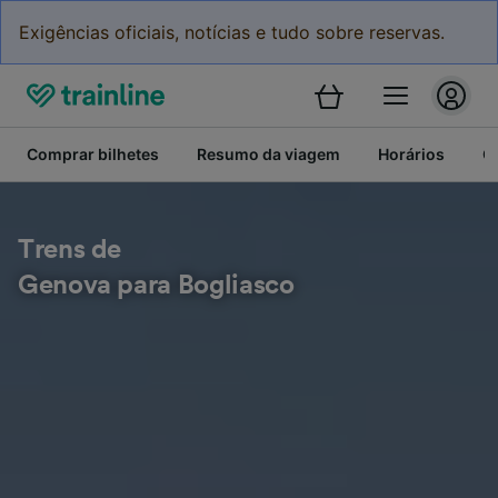
Exigências oficiais, notícias e tudo sobre reservas.
Comprar bilhetes
Resumo da viagem
Horários
C
Trens de
Genova para Bogliasco