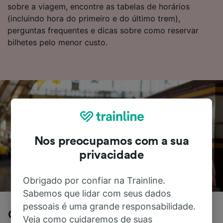
sobre a viagem, encontre as tabelas de horários
(incluindo hora do primeiro e do último trem),
perguntas frequentes e dicas sobre como reservar
bilhetes pelo menor custo.
Nos preocupamos com a sua
privacidade
Obrigado por confiar na Trainline.
Sabemos que lidar com seus dados
pessoais é uma grande responsabilidade.
Genova para Bogliasco de trem
Veja como cuidaremos de suas