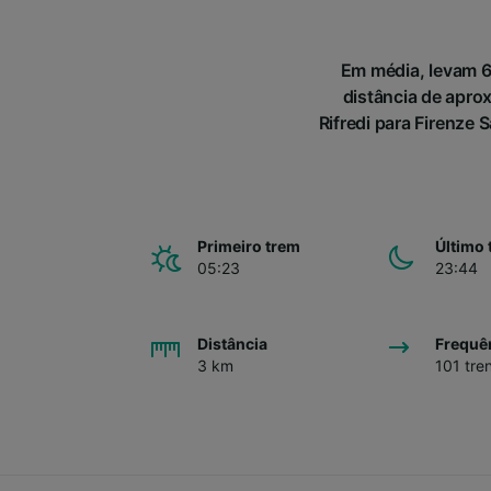
Em média, levam 6m
distância de apro
Rifredi para Firenze 
Primeiro trem
Último 
05:23
23:44
Distância
Frequê
3 km
101 tre