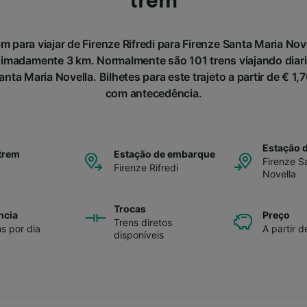
trem
 para viajar de Firenze Rifredi para Firenze Santa Maria Nov
ximadamente 3 km. Normalmente são 101 trens viajando diar
Santa Maria Novella. Bilhetes para este trajeto a partir de € 
com antecedência.
Estação 
trem
Estação de embarque
Firenze S
Firenze Rifredi
Novella
Trocas
ncia
Preço
Trens diretos
ns por dia
A partir d
disponíveis