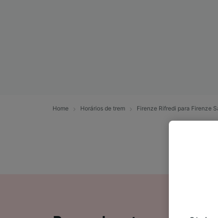
Home
Horários de trem
Firenze Rifredi para Firenze 