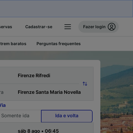
servas
Cadastrar-se
Fazer login
 trem baratos
Perguntas frequentes
ra
Via
Somente ida
Ida e volta
a