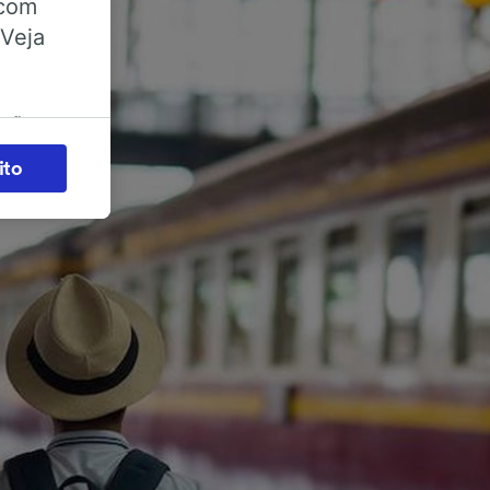
 com
 Veja
ações
es) para
ito
legítimo)
s e não
 para
acessar
zados,