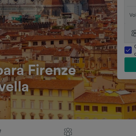
Vo
para Firenze
vella