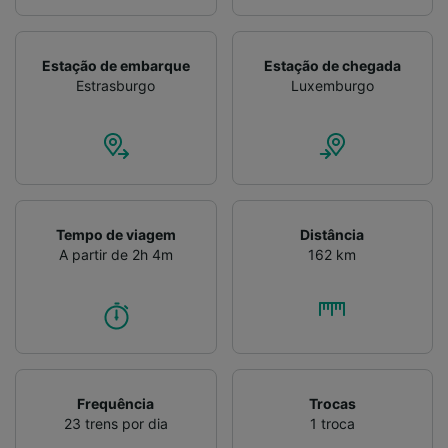
Verificar ativamente as características do
dispositivo para identificação. Armazenar e/ou
acessar informações em um dispositivo.
Estação de embarque
Estação de chegada
Publicidade e conteúdo personalizados,
Estrasburgo
Luxemburgo
medição de publicidade e conteúdo, pesquisa
de público e desenvolvimento de serviços..
Lista de parceiros (fornecedores)
Tempo de viagem
Distância
A partir de 2h 4m
162 km
Frequência
Trocas
23 trens por dia
1 troca