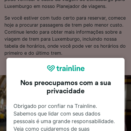
Luxemburgo em nosso Planejador de viagens.
Se você estiver com tudo certo para reservar, comece
hoje a procurar passagens de trem pelo menor custo.
Continue lendo para obter mais informações sobre a
viagem de trem para Luxemburgo, incluindo nossa
tabela de horários, onde você pode ver os horários do
primeiro e do último trem.
Nos preocupamos com a sua
privacidade
Obrigado por confiar na Trainline.
Sabemos que lidar com seus dados
pessoais é uma grande responsabilidade.
Veja como cuidaremos de suas