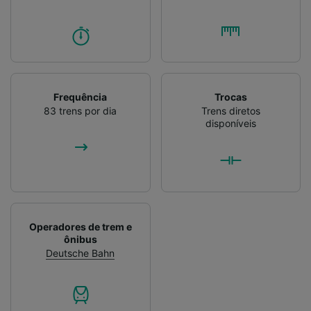
Verificar ativamente as características do
dispositivo para identificação. Armazenar e/ou
acessar informações em um dispositivo.
Publicidade e conteúdo personalizados,
medição de publicidade e conteúdo, pesquisa
de público e desenvolvimento de serviços..
Frequência
Trocas
Lista de parceiros (fornecedores)
83 trens por dia
Trens diretos
disponíveis
Operadores de trem e
ônibus
Deutsche Bahn