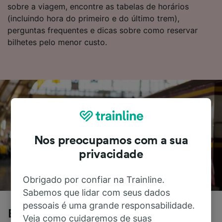
sobre a viagem, encontre as tabelas de horários
(incluindo hora do primeiro e do último trem),
perguntas frequentes e dicas sobre como reservar
bilhetes pelo menor custo.
Nos preocupamos com a sua
privacidade
Obrigado por confiar na Trainline.
Sabemos que lidar com seus dados
pessoais é uma grande responsabilidade.
Erlangen para Nürnberg de trem
Veja como cuidaremos de suas