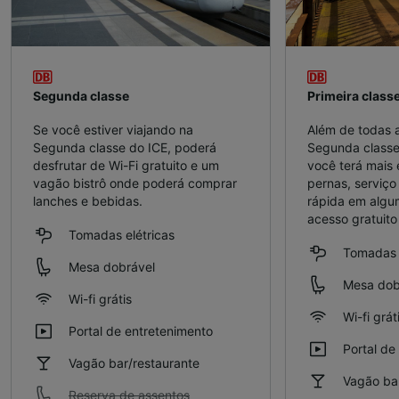
Segunda classe
Primeira class
Se você estiver viajando na
Além de todas 
Segunda classe do ICE, poderá
Segunda classe,
desfrutar de Wi-Fi gratuito e um
você terá mais
vagão bistrô onde poderá comprar
pernas, serviço 
lanches e bebidas.
rápida em algu
acesso gratuito
Tomadas elétricas
Tomadas e
Mesa dobrável
Mesa dob
Wi-fi grátis
Wi-fi grát
Portal de entretenimento
Portal de
Vagão bar/restaurante
Vagão bar
Reserva de assentos