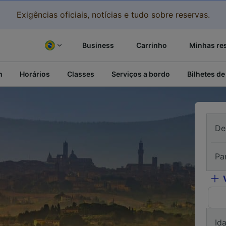
Exigências oficiais, notícias e tudo sobre reservas.
Business
Carrinho
Minhas re
m
Horários
Classes
Serviços a bordo
Bilhetes de
De
Pa
Id