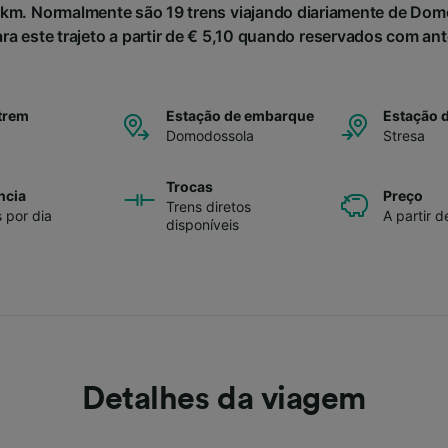
km. Normalmente são 19 trens viajando diariamente de Domo
ara este trajeto a partir de € 5,10 quando reservados com an
trem
Estação de embarque
Estação 
Domodossola
Stresa
Trocas
ncia
Preço
Trens diretos
s por dia
A partir d
disponíveis
Detalhes da viagem