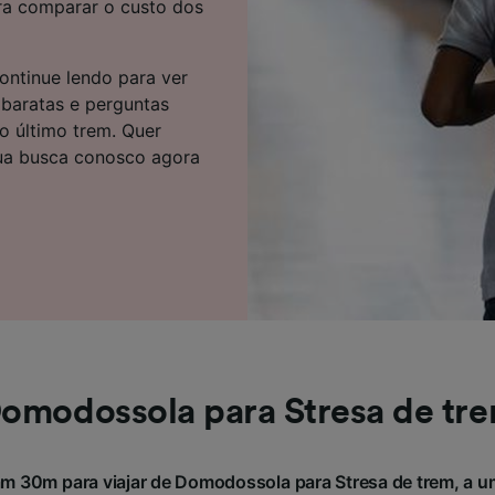
ra comparar o custo dos
e parceiros (fornecedores)
ontinue lendo para ver
 baratas e perguntas
do último trem. Quer
ua busca conosco agora
omodossola para Stresa de tr
m 30m para viajar de Domodossola para Stresa de trem, a u