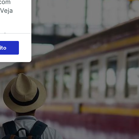
 com
 Veja
ações
es) para
ito
legítimo)
s e não
 para
acessar
zados,