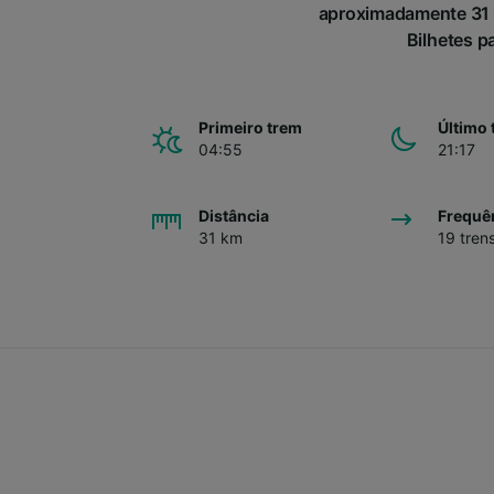
aproximadamente 31 
Bilhetes p
Primeiro trem
Último 
04:55
21:17
Distância
Frequê
31 km
19 tren