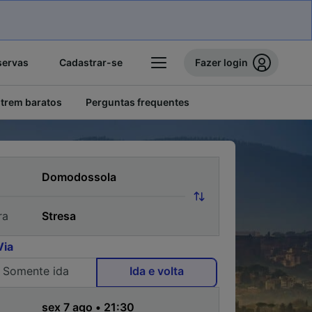
servas
Cadastrar-se
Fazer login
 trem baratos
Perguntas frequentes
ra
Via
Somente ida
Ida e volta
a