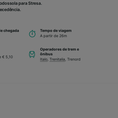
dossola para Stresa.
tecedência.
de chegada
Tempo de viagem
A partir de 26m
Operadores de trem e
ônibus
e € 5,10
Italo
,
Trenitalia
,
Trenord