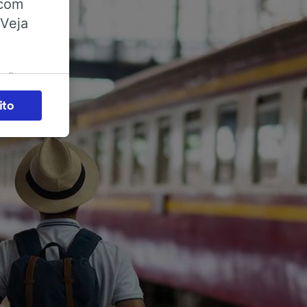
 com
 Veja
ações
es) para
ito
legítimo)
s e não
 para
acessar
zados,