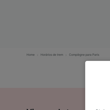
Home
Horários de trem
Compiègne para Paris