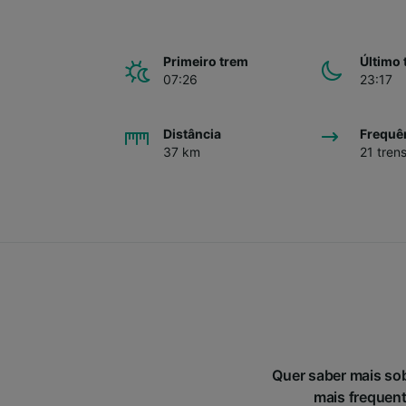
Primeiro trem
Último 
07:26
23:17
Distância
Frequê
37 km
21 trens
Quer saber mais so
mais frequent