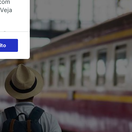
 com
 Veja
ações
es) para
ito
legítimo)
s e não
 para
acessar
zados,