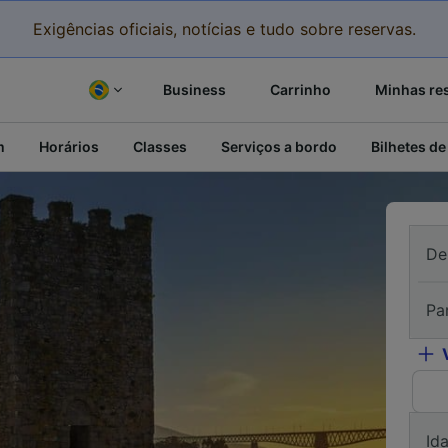
Exigências oficiais, notícias e tudo sobre reservas.
Business
Carrinho
Minhas re
m
Horários
Classes
Serviços a bordo
Bilhetes de
De
Pa
Id