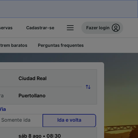
servas
Cadastrar-se
Fazer login
 trem baratos
Perguntas frequentes
ra
Via
Somente ida
Ida e volta
a