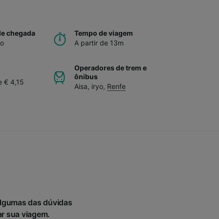
de chegada
Tempo de viagem
no
A partir de 13m
Operadores de trem e
ônibus
e € 4,15
Aisa
,
iryo
,
Renfe
algumas das dúvidas
ar sua viagem.