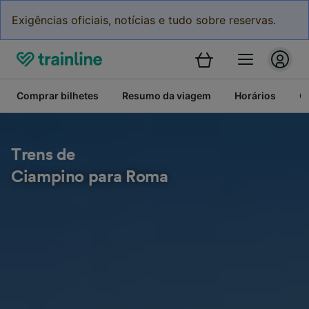
Exigências oficiais, notícias e tudo sobre reservas.
Comprar bilhetes
Resumo da viagem
Horários
C
Trens de
Ciampino para Roma