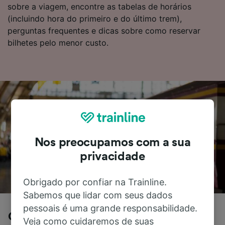
sobre a viagem, encontre as tabelas de horários
(incluindo hora do primeiro e do último trem),
perguntas frequentes e dicas sobre como reservar
bilhetes pelo menor custo.
Nos preocupamos com a sua
privacidade
Obrigado por confiar na Trainline.
Sabemos que lidar com seus dados
pessoais é uma grande responsabilidade.
Ciampino para Roma de trem
Veja como cuidaremos de suas