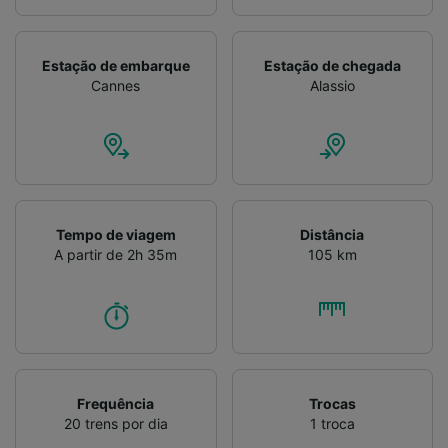
Verificar ativamente as características do
dispositivo para identificação. Armazenar e/ou
acessar informações em um dispositivo.
Estação de embarque
Estação de chegada
Publicidade e conteúdo personalizados,
Cannes
Alassio
medição de publicidade e conteúdo, pesquisa
de público e desenvolvimento de serviços..
Lista de parceiros (fornecedores)
Tempo de viagem
Distância
A partir de 2h 35m
105 km
Frequência
Trocas
20 trens por dia
1 troca