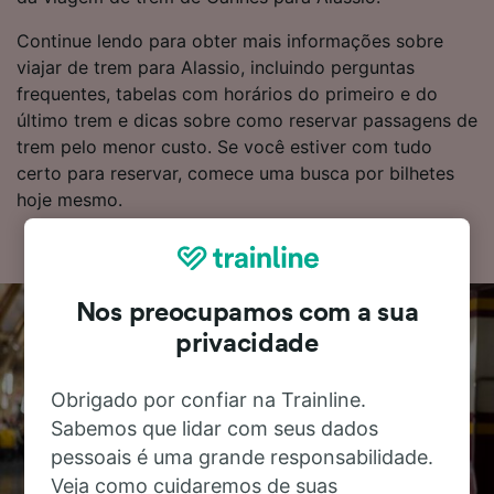
Continue lendo para obter mais informações sobre
viajar de trem para Alassio, incluindo perguntas
frequentes, tabelas com horários do primeiro e do
último trem e dicas sobre como reservar passagens de
trem pelo menor custo. Se você estiver com tudo
certo para reservar, comece uma busca por bilhetes
hoje mesmo.
Nos preocupamos com a sua
privacidade
Obrigado por confiar na Trainline.
Sabemos que lidar com seus dados
pessoais é uma grande responsabilidade.
Veja como cuidaremos de suas