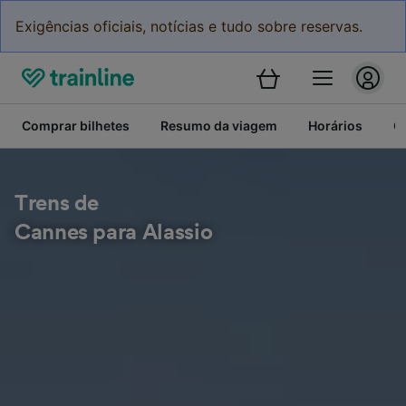
Exigências oficiais, notícias e tudo sobre reservas.
Comprar bilhetes
Resumo da viagem
Horários
C
Trens de
Cannes para Alassio