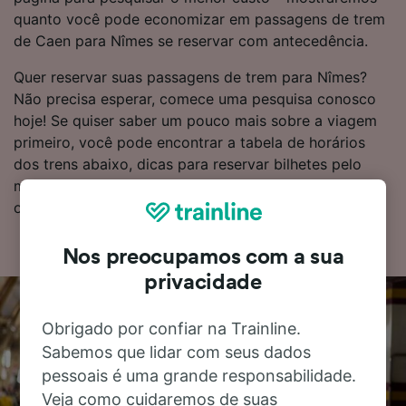
quanto você pode economizar em passagens de trem
de Caen para Nîmes se reservar com antecedência.
Quer reservar suas passagens de trem para Nîmes?
Não precisa esperar, comece uma pesquisa conosco
hoje! Se quiser saber um pouco mais sobre a viagem
primeiro, você pode encontrar a tabela de horários
dos trens abaixo, dicas para reservar bilhetes pelo
menor custo e nossas perguntas frequentes, incluindo
os horários do primeiro e do último trem.
Nos preocupamos com a sua
privacidade
Obrigado por confiar na Trainline.
Sabemos que lidar com seus dados
pessoais é uma grande responsabilidade.
Veja como cuidaremos de suas