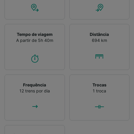
Verificar ativamente as características do
dispositivo para identificação. Armazenar e/ou
acessar informações em um dispositivo.
Publicidade e conteúdo personalizados,
medição de publicidade e conteúdo, pesquisa
de público e desenvolvimento de serviços..
Tempo de viagem
Distância
A partir de 5h 40m
694 km
Lista de parceiros (fornecedores)
Frequência
Trocas
12 trens por dia
1 troca