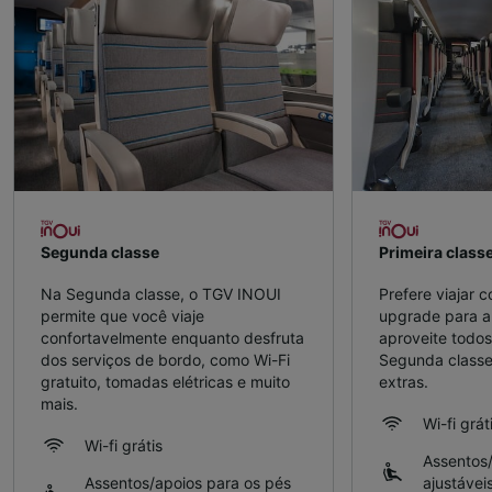
Segunda classe
Primeira class
Na Segunda classe, o TGV INOUI
Prefere viajar 
permite que você viaje
upgrade para a 
confortavelmente enquanto desfruta
aproveite todos
dos serviços de bordo, como Wi-Fi
Segunda classe
gratuito, tomadas elétricas e muito
extras.
mais.
Wi-fi grát
Wi-fi grátis
Assentos/
Assentos/apoios para os pés
ajustávei