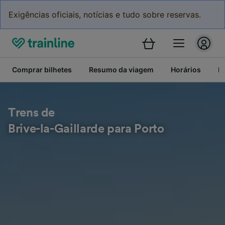
Exigências oficiais, notícias e tudo sobre reservas.
Comprar bilhetes
Resumo da viagem
Horários
Bi
Trens de
Brive-la-Gaillarde para Porto