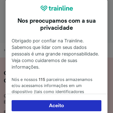
Nos preocupamos com a sua
privacidade
Obrigado por confiar na Trainline.
Sabemos que lidar com seus dados
Home
Horários de trem
Brive-la-Gaillarde para Porto
pessoais é uma grande responsabilidade.
Veja como cuidaremos de suas
informações.
Como viajar de trem de Brive-la-
Nós e nossos
115
parceiros armazenamos
Gaillarde para Porto
e/ou acessamos informações em um
dispositivo (tais como identificadores
Quer mais informações sobre como ir de trem de
exclusivos em cookies) para processar dados
Brive-la-Gaillarde para Porto? Nós temos a resposta.
pessoais. Você pode aceitar ou gerenciar as
Aceito
suas escolhas (incluindo o seu direito se opor
Existem cerca de 2 trens por dia entre Brive-la-