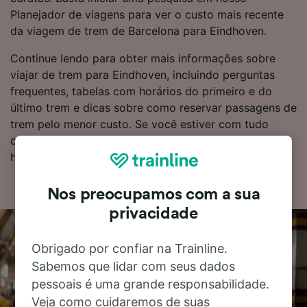
Planejador de viagens para ver o custo mais recente
da viagem de trem de Barcelona para Eindhoven.
Continue lendo para obter mais informações sobre
viajar de trem para Eindhoven, incluindo perguntas
frequentes, tabelas com horários do primeiro e do
último trem e dicas sobre como reservar passagens de
trem pelo menor custo. Se você estiver com tudo
certo para reservar, comece uma busca por bilhetes
hoje mesmo.
Nos preocupamos com a sua
privacidade
Obrigado por confiar na Trainline.
Sabemos que lidar com seus dados
pessoais é uma grande responsabilidade.
Veja como cuidaremos de suas