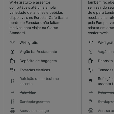
Wi-Fi gratuito e assentos
também receber
confortáveis ​​até uma ampla
sem sair do seu
variedade de lanches e bebidas
de e para Lond
disponíveis no Eurostar Café (bar a
receba uma ref
bordo do Eurostar), não faltam
pela Europa, vo
motivos para viajar na Classe
relaxar em ass
Standard.
confortáveis.
Wi-fi grátis
Wi-fi grát
Vagão bar/restaurante
Vagão bar
Depósito de bagagem
Depósito
Tomadas elétricas
Tomadas e
Refeição de cortesia no
Refeição 
assento
assento
(
Pular filas
Pular filas
Cardápio gourmet
Cardápio
Acesso ao lounge
Acesso a