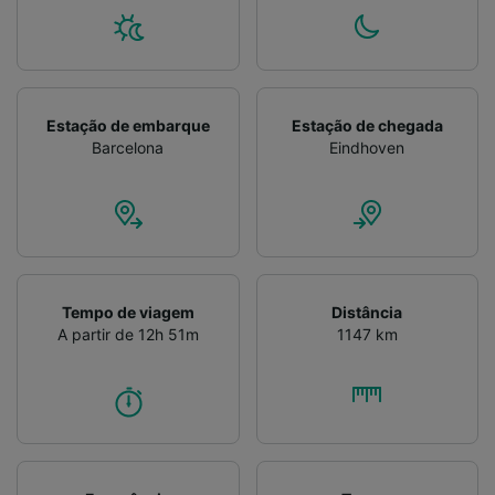
Verificar ativamente as características do
dispositivo para identificação. Armazenar e/ou
acessar informações em um dispositivo.
Publicidade e conteúdo personalizados,
medição de publicidade e conteúdo, pesquisa
de público e desenvolvimento de serviços..
Estação de embarque
Estação de chegada
Barcelona
Eindhoven
Lista de parceiros (fornecedores)
Tempo de viagem
Distância
A partir de 12h 51m
1147 km