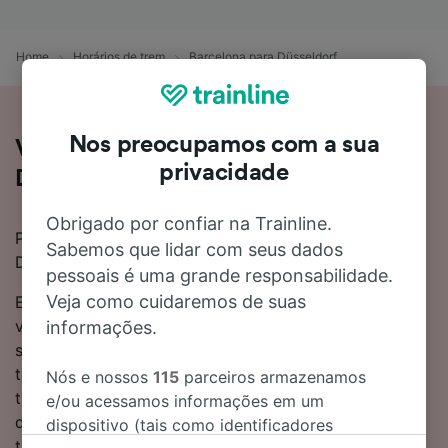
Home
Horários de trem
Barcelona para Düsseldorf
Nos preocupamos com a sua
Viagem de trem de Barcelona para
privacidade
Düsseldorf
Obrigado por confiar na Trainline.
Procurando viagens de trem de Barcelona para
Sabemos que lidar com seus dados
Düsseldorf? Você está no lugar certo!
pessoais é uma grande responsabilidade.
Veja como cuidaremos de suas
Em média, leva cerca de 16 horas 46 minutos para
viajar de Barcelona para Düsseldorf de trem. Com os
informações.
serviços mais rápidos você pode chegar em menos
tempo (12 horas 47 minutos). Geralmente existem 6
Nós e nossos
115
parceiros armazenamos
trens por dia fazendo essa rota de 1149 km de
e/ou acessamos informações em um
distância entre os dois locais. Você precisará fazer 2
dispositivo (tais como identificadores
trocas em sua viagem para Düsseldorf.