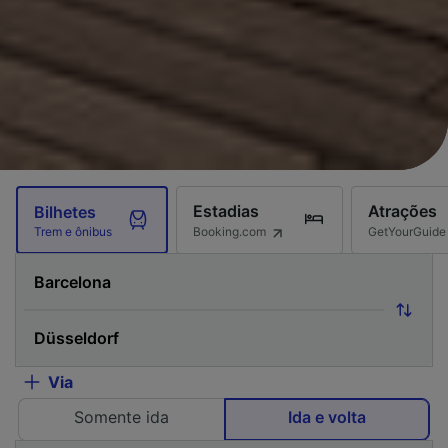
Estadias
Atrações
Bilhetes
Booking.com
GetYourGuide
Trem e ônibus
Via
Somente ida
Ida e volta