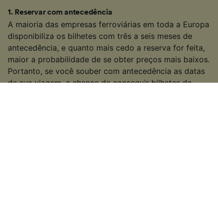
1
.
Reservar com antecedência
A maioria das empresas ferroviárias em toda a Europa
disponibiliza os bilhetes com três a seis meses de
antecedência, e quanto mais cedo a reserva for feita,
maior a probabilidade de se obter preços mais baixos.
Portanto, se você souber com antecedência as datas
de sua viagem, a chance de conseguir bilhetes de
trem mais baratos de Barcelona para Düsseldorf será
maior.
2
.
Seja flexível com os horários de sua viagem
Como muitos dos serviços ferroviários na Europa
também são serviços de transporte público populares,
várias empresas de trem aumentam os preços dos
bilhetes durante os “horários de pico” (geralmente
entre 06:00 e 10:00 e 15:00 e 19:00, nos dias úteis). Se
possível, procure por bilhetes fora desses horários
para ver se você consegue um preço mais barato.
3
.
Selecione um trem mais lento ou com conexão