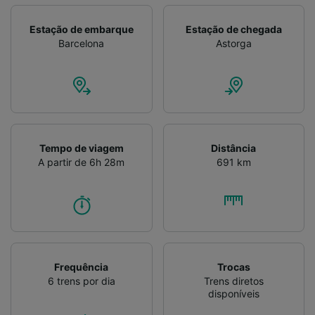
Verificar ativamente as características do
dispositivo para identificação. Armazenar e/ou
Estação de embarque
Estação de chegada
acessar informações em um dispositivo.
Barcelona
Astorga
Publicidade e conteúdo personalizados,
medição de publicidade e conteúdo, pesquisa
de público e desenvolvimento de serviços..
Lista de parceiros (fornecedores)
Tempo de viagem
Distância
A partir de 6h 28m
691 km
Frequência
Trocas
6 trens por dia
Trens diretos
disponíveis