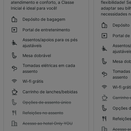
atendimento e conforto, a Classe
flexibilidade! S
Inicial é ideal para você!
adaptar seu bil
necessidades 
Depósito de bagagem
Depósito
Portal de entretenimento
Portal de
Assentos/apoios para os pés
ajustáveis
Assentos/
ajustávei
Mesa dobrável
Mesa dob
Tomadas elétricas em cada
assento
Tomadas 
assento
Wi-fi grátis
Wi-fi grát
Carrinho de lanches/bebidas
Carrinho 
Opções de assento único
Opções d
Refeições no assento
Refeições
Acesso ao hotel Only YOU
Acesso a