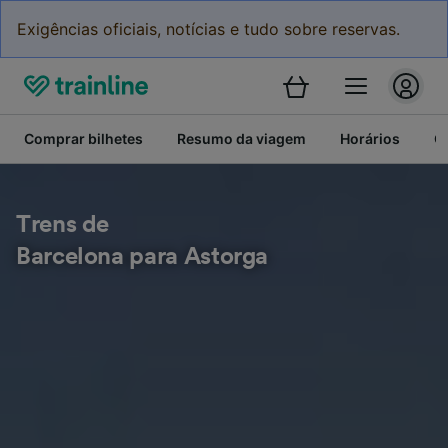
Exigências oficiais, notícias e tudo sobre reservas.
Comprar bilhetes
Resumo da viagem
Horários
C
Trens de
Barcelona para Astorga