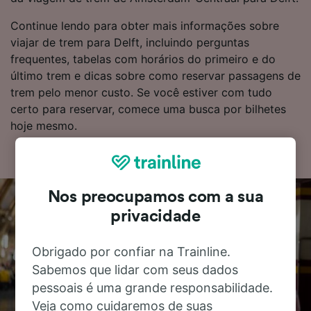
Continue lendo para obter mais informações sobre
viajar de trem para Delft, incluindo perguntas
frequentes, tabelas com horários do primeiro e do
último trem e dicas sobre como reservar passagens de
trem pelo menor custo. Se você estiver com tudo
certo para reservar, comece uma busca por bilhetes
hoje mesmo.
Nos preocupamos com a sua
privacidade
Obrigado por confiar na Trainline.
Sabemos que lidar com seus dados
pessoais é uma grande responsabilidade.
Veja como cuidaremos de suas