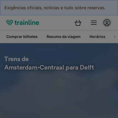
Exigências oficiais, notícias e tudo sobre reservas.
Comprar bilhetes
Resumo da viagem
Horários
C
Trens de
Amsterdam-Centraal para Delft