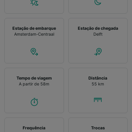
Verificar ativamente as características do
dispositivo para identificação. Armazenar e/ou
acessar informações em um dispositivo.
Publicidade e conteúdo personalizados,
medição de publicidade e conteúdo, pesquisa
Estação de embarque
Estação de chegada
de público e desenvolvimento de serviços..
Amsterdam-Centraal
Delft
Lista de parceiros (fornecedores)
Tempo de viagem
Distância
A partir de 58m
55 km
Frequência
Trocas