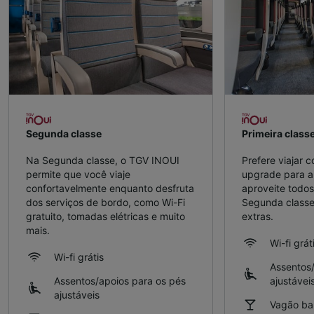
Segunda classe
Primeira class
Na Segunda classe, o TGV INOUI
Prefere viajar 
permite que você viaje
upgrade para a 
confortavelmente enquanto desfruta
aproveite todos
dos serviços de bordo, como Wi-Fi
Segunda classe
gratuito, tomadas elétricas e muito
extras.
mais.
Wi-fi grát
Wi-fi grátis
Assentos/
Assentos/apoios para os pés
ajustávei
ajustáveis
Vagão bar