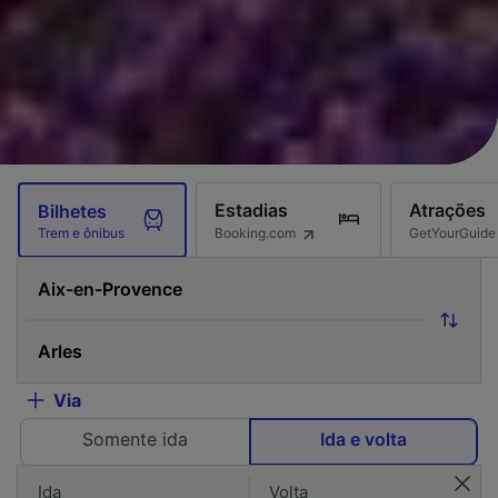
Estadias
Atrações
Bilhetes
Booking.com
GetYourGuide
Trem e ônibus
Via
Somente ida
Ida e volta
Ida
Volta