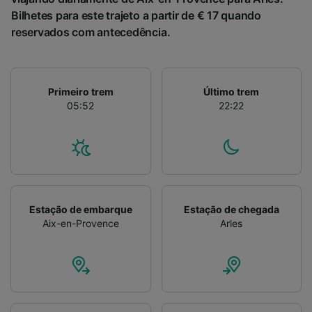
dispositivo para identificação. Armazenar e/ou
Bilhetes para este trajeto a partir de € 17 quando
acessar informações em um dispositivo.
reservados com antecedência.
Publicidade e conteúdo personalizados,
medição de publicidade e conteúdo, pesquisa
de público e desenvolvimento de serviços..
Lista de parceiros (fornecedores)
Primeiro trem
Último trem
05:52
22:22
Estação de embarque
Estação de chegada
Aix-en-Provence
Arles