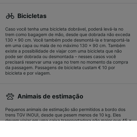
Bicicletas
Caso você tenha uma bicicleta dobrável, poderá levá-la no
trem como bagagem de mão, desde que dobrada não exceda
130 x 90 cm. Você também pode desmontá-la e transportá-la
em uma capa ou mala de no máximo 130 x 90 cm. Também
existe a possibilidade de viajar com uma bicicleta que não
pode ser dobrada ou desmontada – nesses casos você
precisará reservar uma vaga no trem no momento da compra
da passagem. Passagens de bicicleta custam € 10 por
bicicleta e por viagem.
Animais de estimação
Pequenos animais de estimação são permitidos a bordo dos
trens TGV INOUI, desde que pesem menos de 10 kg. Eles
devem viajar em uma caixa transportadora não maior que 45 x
30 x 25 cm. As passagens para pequenos animais de
estimação custam 7€. cães de grande porte também podem
viajar nos serviços TGV INOUI, desde que utilizem focinheira e