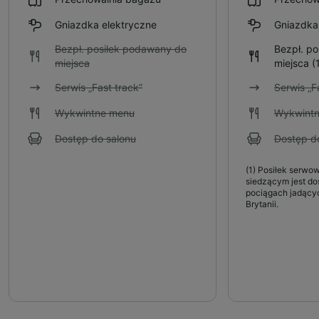
Gniazdka elektryczne
Gniazdka
Bezpł. posiłek podawany do
Bezpł. p
miejsca
miejsca
(
Serwis „Fast track”
Serwis „F
Wykwintne menu
Wykwint
Dostęp do salonu
Dostęp d
(1)
Posiłek serwow
siedzącym jest do
pociągach jadącyc
Brytanii.