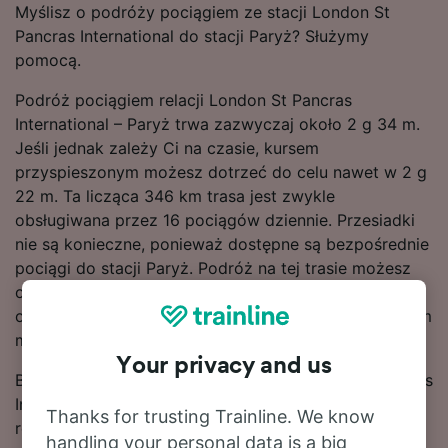
Myślisz o podróży pociągiem ze stacji London St
Pancras International do stacji Paryż? Służymy
pomocą.
Podróż pociągiem relacji London St Pancras
International – Paryż trwa zazwyczaj około 2 g 34 m.
Jeśli jednak zależy Ci na czasie, kursem
przyspieszonym możesz dotrzeć do celu nawet w 2 g
22 m. Ta licząca 346 km trasa jest zwykle
obsługiwana przez 16 pociągów dziennie. Przesiadki
nie są konieczne, ponieważ dostępne są bezpośrednie
pociągi do stacji Paryż. Podróż na tej trasie możesz
odbyć pociągami SNCF i TGV. Obaj przewoźnicy
oferują nowoczesne i komfortowe składy z mnóstwem
miejsca na bagaż.
Your privacy and us
Bilety na przejazd pociągiem relacji London St Pancras
International – Paryż są zwykle tańsze w przypadku
Thanks for trusting Trainline. We know
rezerwacji dokonywanej z wyprzedzeniem w
handling your personal data is a big