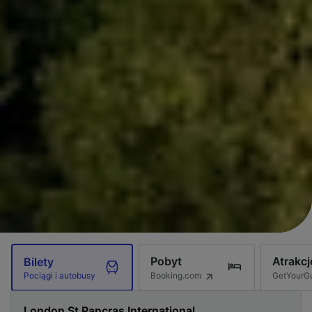
Pobyt
Atrakcj
Bilety
Booking.com
GetYourG
Pociągi i autobusy