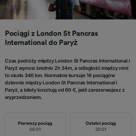
Personalised advertising and content,
advertising and content measurement,
audience research and services development.
List of Partners
Pociągi z London St Pancras
International do Paryż
Czas podróży między London St Pancras International i
Paryż wynosi średnio 2h 34m, a odległość między nimi
to około 346 km. Normalnie kursuje 16 pociągów
dziennie między London St Pancras International i
Paryż, a bilety kosztują od 60 €, jeśli zarezerwujesz z
wyprzedzeniem.
Pierwszy pociąg
Ostatni pociąg
06:01
20:01