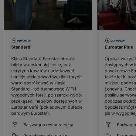
Standard
Eurostar Plus
Klasa Standard Eurostar oferuje
Oprócz wszyst
bilety w doskonałej cenie, bez
dostępnych w k
ukrytych kosztów dodatkowych.
pasażerowie Eu
Istnieje wiele powodów, dla których
także lekki pos
warto podróżować w klasie
miejscu podcza
Standard – od darmowego WiFi i
Londynu. Choci
wygodnych foteli, po szeroki wybór
posiłku serwow
przekąsek i napojów dostępnych w
podczas podróż
Eurostar Café (pokładowym bufecie
będziesz mógł 
barowym Eurostar).
się w wygodniej
Bar/wagon restauracyjny
Bar/wago
Przechowalnia bagażu
Przechow