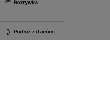
Rozrywka
-
Podróż z dziećmi
-
Rowery
-
Zwierzęta
-