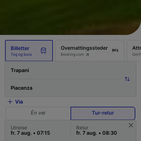
Overnattingssteder
Att
Billetter
Booking.com
GetY
Tog og buss
Via
Én vei
Tur-retur
Utreise
Retur