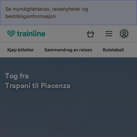
Se myndighetskrav, reisenyheter og
bestillingsinformasjon.
Kjøp billetter
Sammendrag av reisen
Rutetabell
B
Tog fra
Trapani til Piacenza