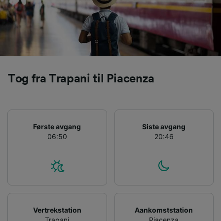
We and our partners process data to provide:
Use precise geolocation data. Actively scan
device characteristics for identification. Store
and/or access information on a device.
Personalised advertising and content,
advertising and content measurement,
audience research and services development.
Tog fra Trapani til Piacenza
List of Partners
Første avgang
Siste avgang
06:50
20:46
Vertrekstation
Aankomststation
Trapani
Piacenza