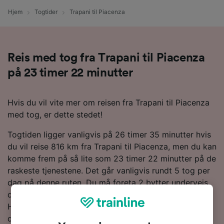
Hjem
Togtider
Trapani til Piacenza
Reis med tog fra Trapani til Piacenza
på 23 timer 22 minutter
Hvis du vil vite mer om reisen fra Trapani til Piacenza
med tog, er dette stedet!
Togtiden ligger vanligvis på 26 timer 35 minutter hvis
du vil reise 816 km fra Trapani til Piacenza, men du kan
komme frem på så lite som 23 timer 22 minutter på de
raskeste tjenestene. Det går vanligvis rundt 5 tog per
dag på denne ruten. Du må foreta 2 bytter underveis,
da det ikke finnes direkte tog langs denne linjen.
Hovedoperatøren langs denne ruten er Trenitalia, så
det er sannsynligvis dem du kjøper togbilletter av for