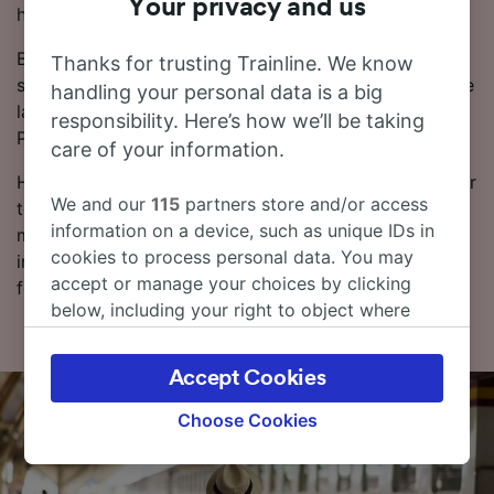
Your privacy and us
hele eller i det minste deler av reisen din til Piacenza.
Bestill togbilletter fra Trapani til Piacenza på forhånd i
Thanks for trusting Trainline. We know
stedet for å kjøpe dem på dagen. Slik sikrer du deg de
handling your personal data is a big
laveste prisene. Du kan sjekke prisene fra Trapani til
responsibility. Here’s how we’ll be taking
Piacenza i reiseplanleggeren vår.
care of your information.
Hvis du er klar for å bestille, kan du begynne å se etter
We and our
115
partners store and/or access
togbilletter til en lav pris hos oss i dag. Les videre for
information on a device, such as unique IDs in
mer informasjon om reisen til Piacenza med tog,
cookies to process personal data. You may
inkludert rutetabellen vår, hvor du kan se dagens
accept or manage your choices by clicking
første og siste tog.
below, including your right to object where
legitimate interest is used, or at any time in
the privacy policy page. These choices will be
Accept Cookies
signaled to our partners and will not affect
browsing data. Your data will not be used for
Choose Cookies
tracking purposes if you have asked us not to
track you.