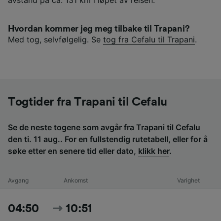
avstand på ca. 131 km i løpet av reisen.
Hvordan kommer jeg meg tilbake til Trapani?
Med tog, selvfølgelig. Se
tog fra Cefalu til Trapani
.
Togtider fra Trapani til Cefalu
Se de neste togene som avgår fra Trapani til Cefalu
den ti. 11 aug.. For en fullstendig rutetabell, eller for å
søke etter en senere tid eller dato,
klikk her
.
Avgang
Ankomst
Varighet
04:50
10:51