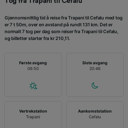
Tog fra Trapani til Cefalu
We and our partners process data to provide:
Use precise geolocation data. Actively scan
device characteristics for identification. Store
Gjennomsnittlig tid å reise fra Trapani til Cefalu med tog
and/or access information on a device.
er 7 t 50m, over en avstand på rundt 131 km. Det er
Personalised advertising and content,
normalt 7 tog per dag som reiser fra Trapani til Cefalu,
advertising and content measurement,
og billetter starter fra kr 210,11.
audience research and services development.
List of Partners
Første avgang
Siste avgang
06:50
20:46
Vertrekstation
Aankomststation
Trapani
Cefalu