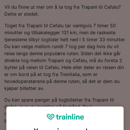
Vil du finne ut mer om å ta tog fra Trapani til Cefalu?
Dette er stedet.
Toget fra Trapani til Cefalu tar vanligvis 7 timer 50
minutter og tilbakelegger 131 km, men de raskeste
tjenestene tilbyr togtider helt ned i 5 timer 33 minutter.
Du kan velge mellom rundt 7 tog per dag hvis du vil
reise langs denne populære ruten. Siden det ikke går
direkte tog mellom Trapani og Cefalu, må du foreta 2
bytter på veien til Cefalu. Hele eller deler av reisen din
er om bord på et tog fra Trenitalia, som er
hovedoperatørene på denne ruten, så det er dem du
kjøper billetter av.
Du kan spare penger på togbilletter fra Trapani til
Cefalu hvis du bestiller på forhånd. Bruk
reiseplanleggeren øverst på siden for å sammenligne
billettpriser og få de laveste prisene.