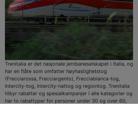
Trenitalia er det nasjonale jernbaneselskapet i Italia, og
har en flåte som omfatter høyhastighetstog
(Frecciarossa, Frecciargento), Frecciabianca-tog,
Intercity-tog, Intercity-nattog og regiontog. Trenitalia
tilbyr rabatter og spesialkampanjer i alle kategorier og
har to rabattyper for personer under 30 og over 60,
samt et lojalitetskortet CartaFRECCIA.
Mer informasjon
Trenitalia