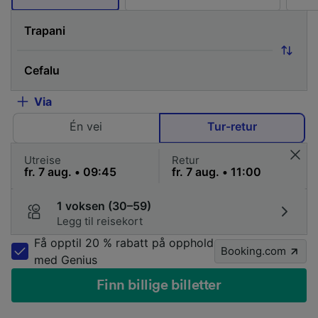
Via
Én vei
Tur-retur
Utreise
Retur
1 voksen (30–59)
Legg til reisekort
Få opptil 20 % rabatt på opphold
Booking.com
med Genius
Finn billige billetter