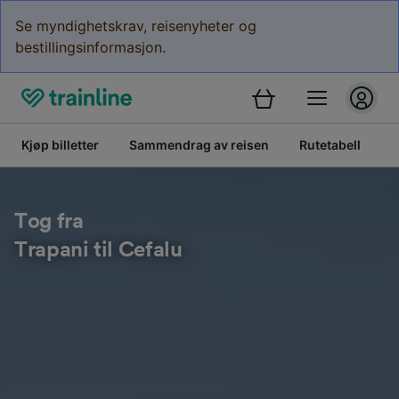
Se myndighetskrav, reisenyheter og
bestillingsinformasjon.
Kjøp billetter
Sammendrag av reisen
Rutetabell
B
Tog fra
Trapani til Cefalu