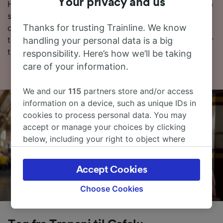
Your privacy and us
Hvis du vil vite mer om reisen, kan du lese videre for å
se rutetabeller, tips om å finne billetter til en lav pris
Thanks for trusting Trainline. We know
og vanlige spørsmål, inkludert dagens første og siste
tog. Vil du gå rett til bestillingen? Start søket ditt etter
handling your personal data is a big
togbilletter hos oss i dag!
responsibility. Here’s how we’ll be taking
care of your information.
We and our
115
partners store and/or access
information on a device, such as unique IDs in
cookies to process personal data. You may
accept or manage your choices by clicking
below, including your right to object where
legitimate interest is used, or at any time in
the privacy policy page. These choices will be
Accept Cookies
signaled to our partners and will not affect
browsing data. Your data will not be used for
Choose Cookies
tracking purposes if you have asked us not to
track you.