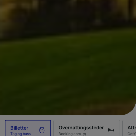
Overnattingssteder
Att
Billetter
Booking.com
GetY
Tog og buss