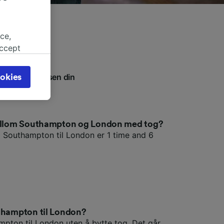
ce,
accept
object
cy page.
 planlegge reisen din
okies
browsing
ene våre.
 asked
 mellom Southampton og London med tog?
a Southampton til London er 1 time and 6
for
alised
dience
uthampton til London?
mpton til London uten å bytte tog. Det går