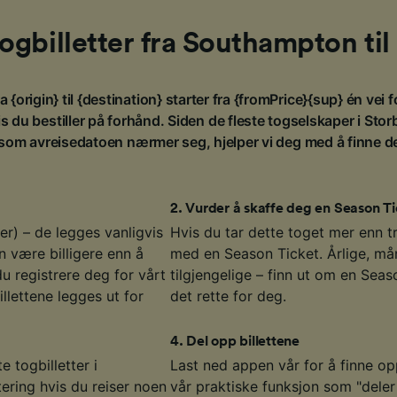
 togbilletter fra Southampton ti
a {origin} til {destination} starter fra {fromPrice}{sup} én vei f
 du bestiller på forhånd. Siden de fleste togselskaper i Stor
 som avreisedatoen nærmer seg, hjelper vi deg med å finne de b
2
.
Vurder å skaffe deg en Season Ti
er) – de legges vanligvis
Hvis du tar dette toget mer enn t
n være billigere enn å
med en Season Ticket. Årlige, mån
du registrere deg for vårt
tilgjengelige – finn ut om en Sea
illettene legges ut for
det rette for deg.
4
.
Del opp billettene
e togbilletter i
Last ned appen vår for å finne opp
ering hvis du reiser noen
vår praktiske funksjon som "deler 