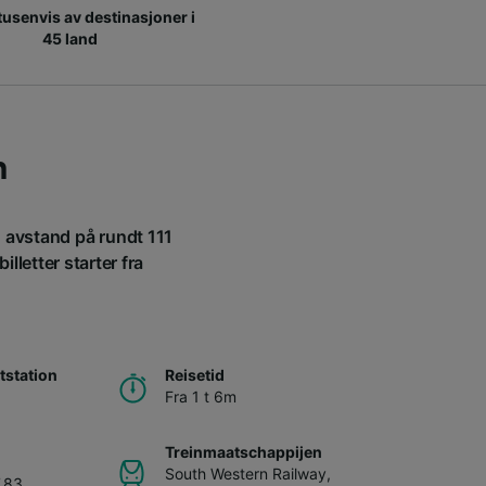
 tusenvis av destinasjoner i
45 land
n
n avstand på rundt 111
lletter starter fra
station
Reisetid
Fra 1 t 6m
Treinmaatschappijen
South Western Railway
,
7,83