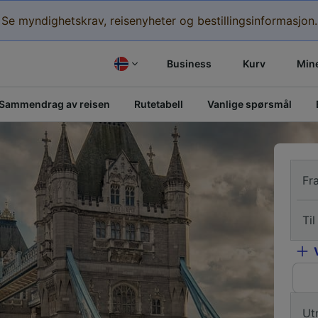
Se myndighetskrav, reisenyheter og bestillingsinformasjon.
Business
Kurv
Mine
Sammendrag av reisen
Rutetabell
Vanlige spørsmål
Fr
Til
Ut