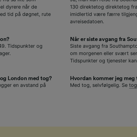
gel dyrere når de
130 direktetog direktetog fr
ed tid på døgnet, rute
imidlertid være færre tilgje
avreisedatoen.
don?
Når er siste avgang fra S
49. Tidspunkter og
Siste avgang fra Southampton
ager.
om morgenen eller svært sen
Tidspunkter og tjenester kan 
 og London med tog?
Hvordan kommer jeg meg t
egger en avstand på
Med tog, selvfølgelig. Se
tog