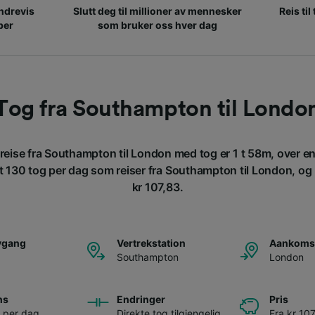
ndrevis
Slutt deg til millioner av mennesker
Reis til
per
som bruker oss hver dag
Tog fra Southampton til Londo
 reise fra Southampton til London med tog er 1 t 58m, over e
 130 tog per dag som reiser fra Southampton til London, og bi
kr 107,83.
avgang
Vertrekstation
Aankomst
Southampton
London
ns
Endringer
Pris
 per dag
Direkte tog tilgjengelig
Fra kr 10