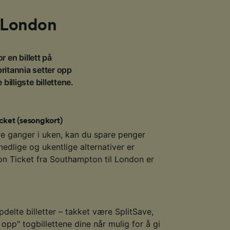
l London
or en billett på
britannia setter opp
illigste billettene.
cket (sesongkort)
re ganger i uken, kan du spare penger
edlige og ukentlige alternativer er
son Ticket fra Southampton til London er
delte billetter – takket være SplitSave,
opp" togbillettene dine når mulig for å gi