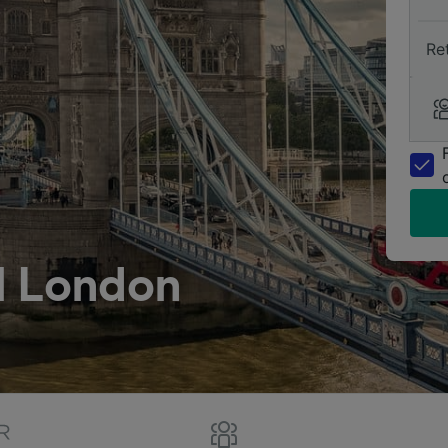
Re
l London