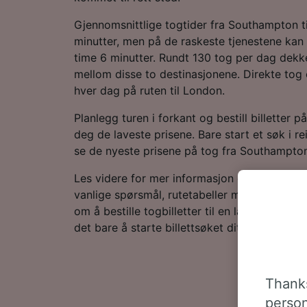
Gjennomsnittlige togtider fra Southampton t
minutter, men på de raskeste tjenestene kan r
time 6 minutter. Rundt 130 tog per dag dekk
mellom disse to destinasjonene. Direkte tog e
hver dag på ruten til London.
Planlegg turen i forkant og bestill billetter p
deg de laveste prisene. Bare start et søk i r
se de nyeste prisene på tog fra Southampton
Les videre for mer informasjon om togreisen 
vanlige spørsmål, rutetabeller med de første
om å bestille togbilletter til en lav pris. Hvis d
det bare å starte billettsøket ditt hos oss.
Thanks
person