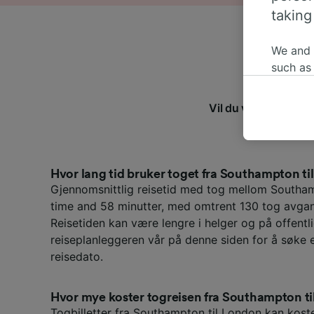
taking
We and
such as
or mana
where le
Vil du vite mer om r
These ch
har vi s
data. Y
us not t
Hvor lang tid bruker toget fra Southampton t
We and 
Gjennomsnittlig reisetid med tog mellom Southa
Use prec
time and 58 minutter, med omtrent 130 tog avgan
identifi
Reisetiden kan være lengre i helger og på offentli
adverti
researc
reiseplanleggeren vår på denne siden for å søke 
reisedato.
List of 
Hvor mye koster togreisen fra Southampton t
Togbilletter fra Southampton til London kan koste