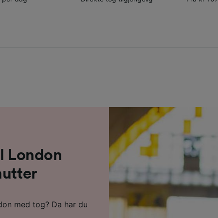
il London
nutter
ndon med tog? Da har du