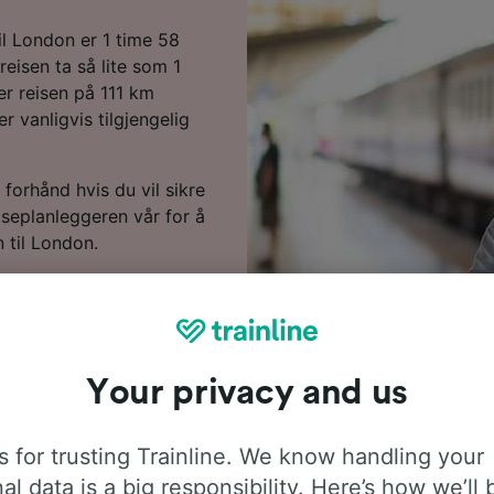
il London er 1 time 58
eisen ta så lite som 1
er reisen på 111 km
r vanligvis tilgjengelig
å forhånd hvis du vil sikre
eiseplanleggeren vår for å
 til London.
til London, inkludert
 og siste togene og tips
u er klar til å bestille, er
Your privacy and us
 for trusting Trainline. We know handling your
al data is a big responsibility. Here’s how we’ll 