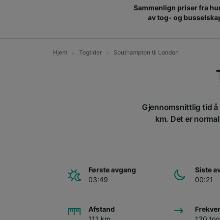
Sammenlign priser fra hu
av tog- og busselska
Hjem
Togtider
Southampton til London
Gjennomsnittlig tid å
km. Det er normalt
Første avgang
Siste 
03:49
00:21
Afstand
Frekve
111 km
130 tog