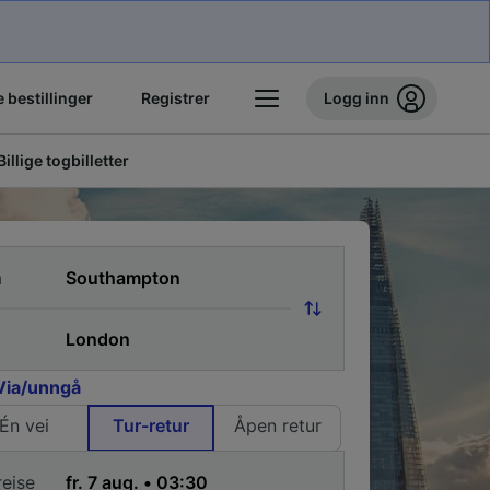
 bestillinger
Registrer
Logg inn
Billige togbilletter
a
Via/unngå
Én vei
Tur-retur
Åpen retur
reise