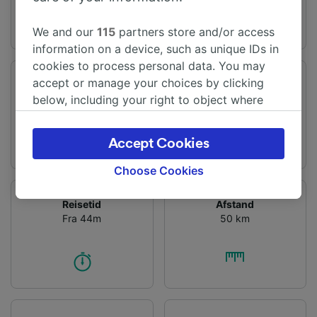
We and our
115
partners store and/or access
information on a device, such as unique IDs in
cookies to process personal data. You may
accept or manage your choices by clicking
Vertrekstation
Aankomststation
below, including your right to object where
Stansted Lufthavn
London
legitimate interest is used, or at any time in
the privacy policy page. These choices will be
Accept Cookies
signaled to our partners and will not affect
browsing data. Your data will not be used for
Choose Cookies
tracking purposes if you have asked us not to
track you.
Reisetid
Afstand
Fra 44m
50 km
We and our partners process data to provide:
Use precise geolocation data. Actively scan
device characteristics for identification. Store
and/or access information on a device.
Personalised advertising and content,
advertising and content measurement,
audience research and services development.