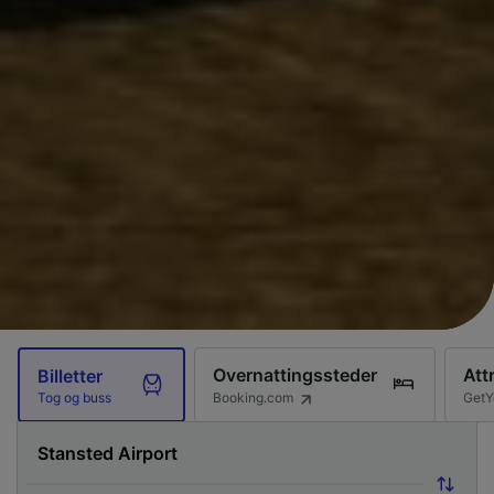
Overnattingssteder
Att
Billetter
Booking.com
GetY
Tog og buss