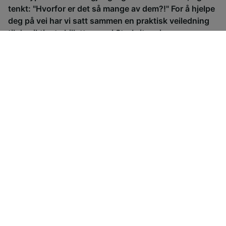
tenkt: "Hvorfor er det så mange av dem?!" For å hjelpe
deg på vei har vi satt sammen en praktisk veiledning
til de viktigste billettypene i Storbritannia.
Advance tickets
Anytime ticke
(forhåndsbilletter)
helst)
Enkeltbilletter som legges ut for
Fleksible bille
salg på forhånd for en spesifikk
reise når som 