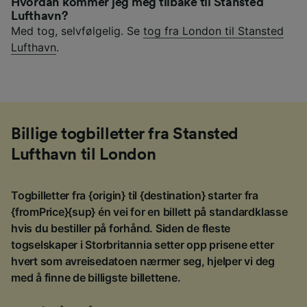
Hvordan kommer jeg meg tilbake til Stansted
Lufthavn?
Med tog, selvfølgelig. Se
tog fra London til Stansted
Lufthavn
.
Billige togbilletter fra Stansted
Lufthavn til London
Togbilletter fra {origin} til {destination} starter fra
{fromPrice}{sup} én vei for en billett på standardklasse
hvis du bestiller på forhånd. Siden de fleste
togselskaper i Storbritannia setter opp prisene etter
hvert som avreisedatoen nærmer seg, hjelper vi deg
med å finne de billigste billettene.