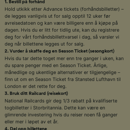
1
.
Bestill på forhånd
Hold utkikk etter Advance tickets (forhåndsbilletter) –
de legges vanligvis ut for salg opptil 12 uker før
avreisedatoen og kan være billigere enn å kjøpe på
dagen. Hvis du er litt for tidlig ute, kan du registrere
deg for vårt forhåndsbillettvarsel i dag, så varsler vi
deg når billettene legges ut for salg.
2
.
Vurder å skaffe deg en Season Ticket (sesongkort)
Hvis du tar dette toget mer enn tre ganger i uken, kan
du spare penger med en Season Ticket. Årlige,
månedlige og ukentlige alternativer er tilgjengelige –
finn ut om en Season Ticket fra Stansted Lufthavn til
London er det rette for deg.
3
.
Bruk ditt Railcard (reisekort)
National Railcards gir deg 1/3 rabatt på kvalifiserte
togbilletter i Storbritannia. Dette kan være en
glimrende investering hvis du reiser noen få ganger
eller mer i løpet av et år.
4
.
Del opp billettene