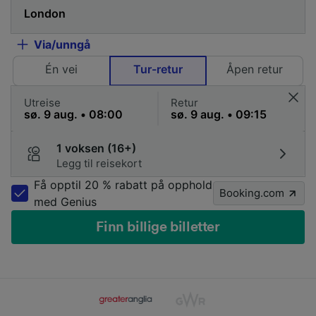
Via/unngå
Én vei
Tur-retur
Åpen retur
Utreise
Retur
1 voksen (16+)
Legg til reisekort
Få opptil 20 % rabatt på opphold
Booking.com
med Genius
Finn billige billetter