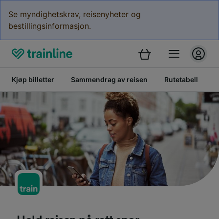
Se myndighetskrav, reisenyheter og
bestillingsinformasjon.
Kjøp billetter
Sammendrag av reisen
Rutetabell
V