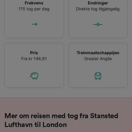
Frekvens
Endringer
115 tog per dag
Direkte tog tilgjengelig
List of Partners
Pris
Treinmaatschappijen
Fra kr 146,91
Greater Anglia
Mer om reisen med tog fra Stansted
Lufthavn til London