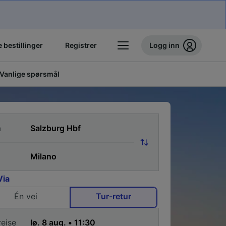
 bestillinger
Registrer
Logg inn
Vanlige spørsmål
a
Via
Én vei
Tur-retur
reise