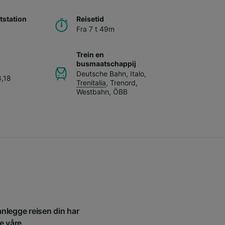
station
Reisetid
Fra 7 t 49m
Trein en
busmaatschappij
Deutsche Bahn
,
Italo
,
8,18
Trenitalia
,
Trenord
,
Westbahn
,
ÖBB
anlegge reisen din har
e våre.