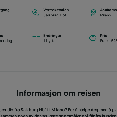
avgang
Vertrekstation
Aankomst
Salzburg Hbf
Milano
ns
Endringer
Pris
per dag
1 bytte
Fra kr 52
Informasjon om reisen
isen din fra Salzburg Hbf til Milano? For å hjelpe deg med å pl
t sammen noen av de vanligste spørsmålene vi får fra kunden