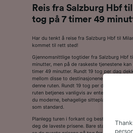
Reis fra Salzburg Hbf t
tog på 7 timer 49 minut
Har du tenkt å reise fra Salzburg Hbf til Mi
kommet til rett sted!
Gjennomsnittlige togtider fra Salzburg Hbf ti
minutter, men på de raskeste tjenestene kan r
timer 49 minutter. Rundt 19 tog per dag dek
mellom disse to destinasjonene. Du må foret
denne ruten. Rundt 19 tog per dag går til Mi
ruten betjenes vanligvis av enten DB eller Tr
du moderne, behagelige sitteplasser og masse
som standard.
Planlegg turen i forkant og bestill billetter p
Thanks
deg de laveste prisene. Bare start et søk i r
person
se de nyeste prisene på tog fra Salzburg Hbf 