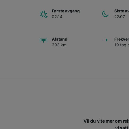
Første avgang
Siste 
02:14
22:07
Afstand
Frekve
393 km
19 tog 
Vil du vite mer om re
vi sat