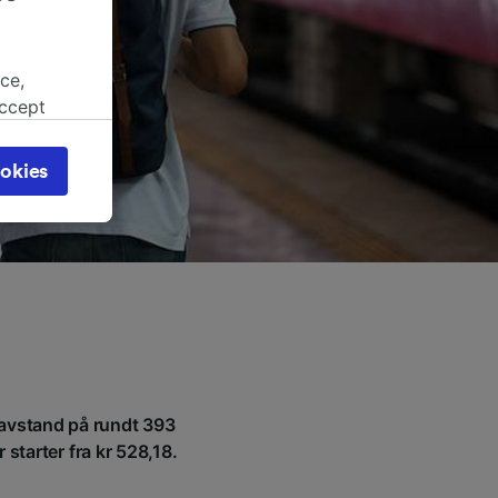
ce,
accept
object
cy page.
okies
browsing
 asked
for
alised
dience
n avstand på rundt 393
 starter fra kr 528,18.