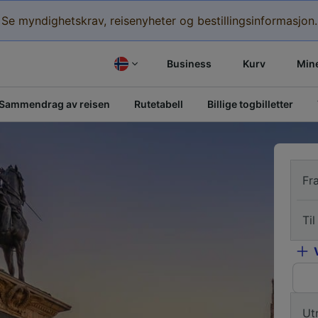
Se myndighetskrav, reisenyheter og bestillingsinformasjon.
Business
Kurv
Mine
Sammendrag av reisen
Rutetabell
Billige togbilletter
Fr
Til
Ut