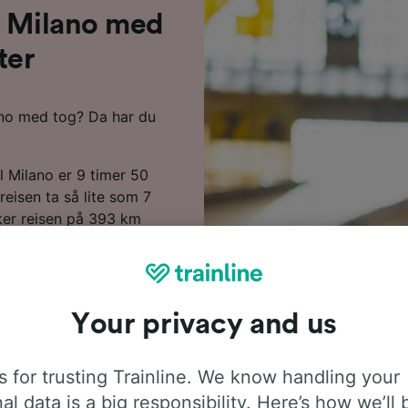
il Milano med
ter
lano med tog? Da har du
l Milano er 9 timer 50
eisen ta så lite som 7
ker reisen på 393 km
a 1 bytte underveis på
lano. Tog langs denne
enitalia. Om bord finner
r av plass til bagasje
Your privacy and us
å forhånd hvis du vil sikre
 for trusting Trainline. We know handling your
eiseplanleggeren vår for å
al data is a big responsibility. Here’s how we’ll 
til Milano.