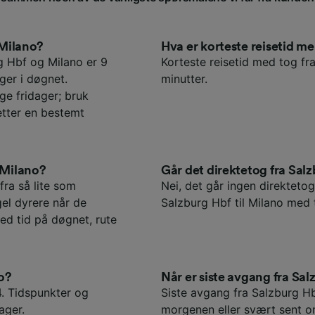
 Milano?
Hva er korteste reisetid 
g Hbf og Milano er 9
Korteste reisetid med tog fra
ger i døgnet.
minutter.
ge fridager; bruk
etter en bestemt
l Milano?
Går det direktetog fra Salz
fra så lite som
Nei, det går ingen direktetog 
gel dyrere når de
Salzburg Hbf til Milano med 
ed tid på døgnet, rute
no?
Når er siste avgang fra Sal
4. Tidspunkter og
Siste avgang fra Salzburg Hb
ager.
morgenen eller svært sent o