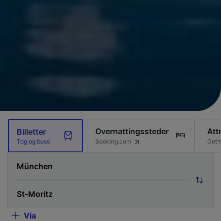
Overnattingssteder
Att
Billetter
Booking.com
GetY
Tog og buss
Via