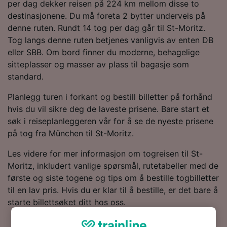
per dag dekker reisen på 224 km mellom disse to
destinasjonene. Du må foreta 2 bytter underveis på
denne ruten. Rundt 14 tog per dag går til St-Moritz.
Tog langs denne ruten betjenes vanligvis av enten DB
eller SBB. Om bord finner du moderne, behagelige
sitteplasser og masser av plass til bagasje som
standard.
Planlegg turen i forkant og bestill billetter på forhånd
hvis du vil sikre deg de laveste prisene. Bare start et
søk i reiseplanleggeren vår for å se de nyeste prisene
på tog fra München til St-Moritz.
Les videre for mer informasjon om togreisen til St-
Moritz, inkludert vanlige spørsmål, rutetabeller med de
første og siste togene og tips om å bestille togbilletter
til en lav pris. Hvis du er klar til å bestille, er det bare å
starte billettsøket ditt hos oss.