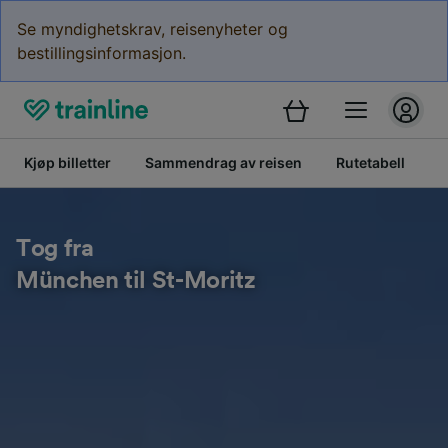
Se myndighetskrav, reisenyheter og
bestillingsinformasjon.
Kjøp billetter
Sammendrag av reisen
Rutetabell
B
Tog fra
München til St-Moritz