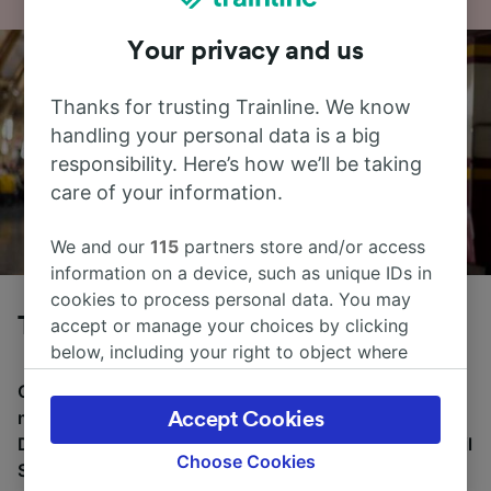
Your privacy and us
Thanks for trusting Trainline. We know
handling your personal data is a big
responsibility. Here’s how we’ll be taking
care of your information.
We and our
115
partners store and/or access
information on a device, such as unique IDs in
cookies to process personal data. You may
Tog fra München til St-Moritz
accept or manage your choices by clicking
below, including your right to object where
legitimate interest is used, or at any time in
Gjennomsnittlig tid å reise fra München til St-Moritz
the privacy policy page. These choices will be
med tog er 8 t 16m, over en avstand på rundt 224 km.
Accept Cookies
signaled to our partners and will not affect
Det er normalt 14 tog per dag som reiser fra München til
browsing data. Your data will not be used for
Choose Cookies
St-Moritz, og billetter starter fra kr 438,60.
tracking purposes if you have asked us not to