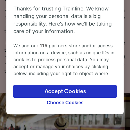
Thanks for trusting Trainline. We know
Bestill togbilletter fra Salamanca til Bilbao på forhånd i
handling your personal data is a big
stedet for å kjøpe dem på dagen. Slik sikrer du deg de
responsibility. Here’s how we’ll be taking
laveste prisene. Du kan sjekke prisene fra Salamanca
care of your information.
til Bilbao i reiseplanleggeren vår.
Hvis du er klar for å bestille, kan du begynne å se etter
We and our
115
partners store and/or access
togbilletter til en lav pris hos oss i dag. Les videre for
information on a device, such as unique IDs in
mer informasjon om reisen til Bilbao med tog, inkludert
cookies to process personal data. You may
rutetabellen vår, hvor du kan se dagens første og siste
accept or manage your choices by clicking
tog.
below, including your right to object where
legitimate interest is used, or at any time in
the privacy policy page. These choices will be
Accept Cookies
signaled to our partners and will not affect
browsing data. Your data will not be used for
Choose Cookies
tracking purposes if you have asked us not to
track you.
We and our partners process data to provide: