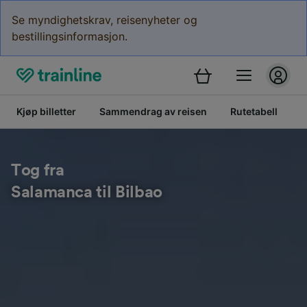
Se myndighetskrav, reisenyheter og
bestillingsinformasjon.
Kjøp billetter
Sammendrag av reisen
Rutetabell
B
Tog fra
Salamanca til Bilbao