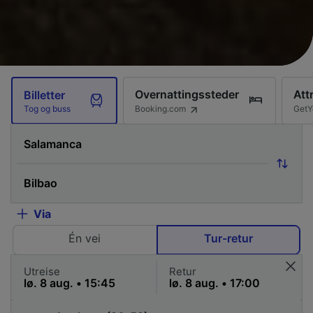
Overnattingssteder
Att
Billetter
Booking.com
GetY
Tog og buss
Via
Én vei
Tur-retur
Utreise
Retur