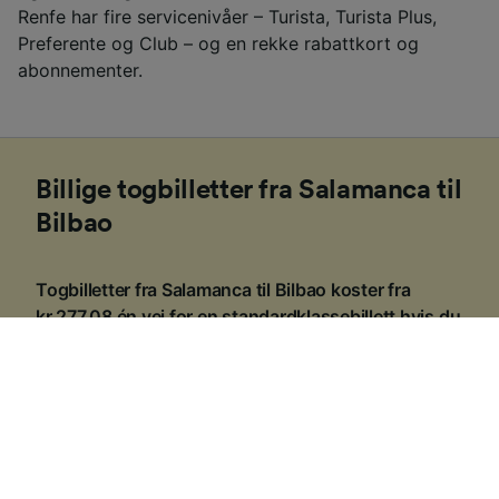
Renfe har fire servicenivåer – Turista, Turista Plus,
Preferente og Club – og en rekke rabattkort og
abonnementer.
Billige togbilletter fra Salamanca til
Bilbao
Togbilletter fra Salamanca til Bilbao koster fra
kr 277,08 én vei for en standardklassebillett hvis du
bestiller på forhånd. Hvis du bestiller på dagen, er
det vanligvis dyrere, og kostnadene kan variere
avhengig av tid på dagen, rute eller klasse.
1
.
Forhåndsbestill
De fleste togselskaper i Europa legger billetter ut for