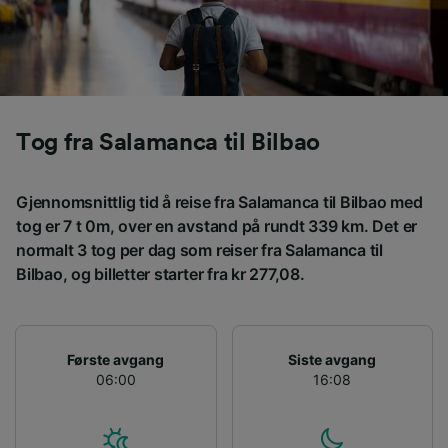
Use precise geolocation data. Actively scan
device characteristics for identification. Store
and/or access information on a device.
Personalised advertising and content,
advertising and content measurement,
audience research and services development.
Tog fra Salamanca til Bilbao
List of Partners
Gjennomsnittlig tid å reise fra Salamanca til Bilbao med
tog er 7 t 0m, over en avstand på rundt 339 km. Det er
normalt 3 tog per dag som reiser fra Salamanca til
Bilbao, og billetter starter fra kr 277,08.
Første avgang
Siste avgang
06:00
16:08