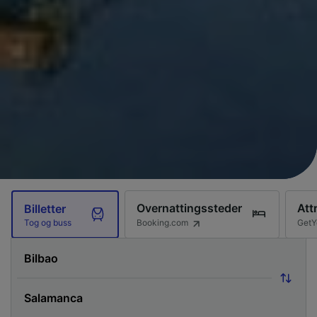
Overnattingssteder
Att
Billetter
Booking.com
GetY
Tog og buss