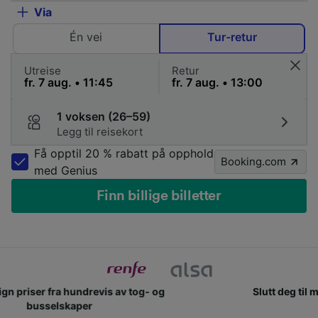
Via
Én vei
Tur-retur
Utreise
Retur
1 voksen (26–59)
Legg til reisekort
Få opptil 20 % rabatt på opphold
Booking.com
med Genius
Finn billige billetter
Slutt deg til millioner av mennesker som bruker oss
hver dag