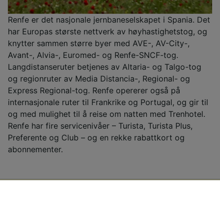
Renfe er det nasjonale jernbaneselskapet i Spania. Det
har Europas største nettverk av høyhastighetstog, og
knytter sammen større byer med AVE-, AV-City-,
Avant-, Alvia-, Euromed- og Renfe-SNCF-tog.
Langdistanseruter betjenes av Altaria- og Talgo-tog
og regionruter av Media Distancia-, Regional- og
Express Regional-tog. Renfe opererer også på
internasjonale ruter til Frankrike og Portugal, og gir til
og med mulighet til å reise om natten med Trenhotel.
Renfe har fire servicenivåer – Turista, Turista Plus,
Preferente og Club – og en rekke rabattkort og
abonnementer.
Billige togbilletter fra Bilbao til
Salamanca