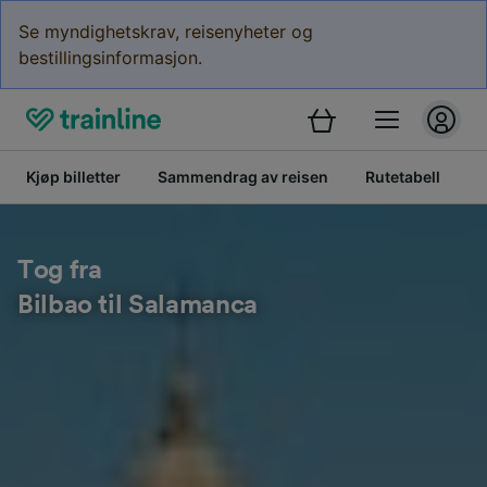
Se myndighetskrav, reisenyheter og
bestillingsinformasjon.
Kjøp billetter
Sammendrag av reisen
Rutetabell
B
Tog fra
Bilbao til Salamanca