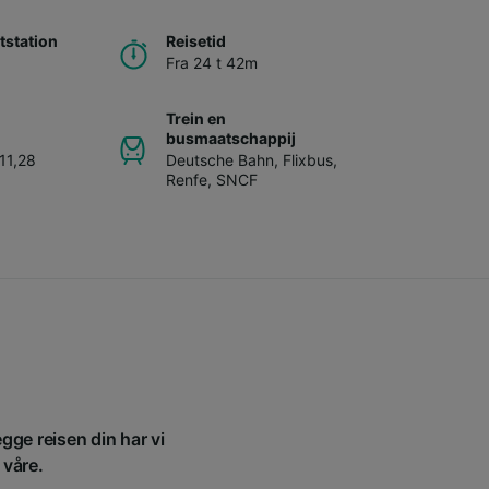
station
Reisetid
Fra 24 t 42m
Trein en
busmaatschappij
011,28
Deutsche Bahn
,
Flixbus
,
Renfe
,
SNCF
egge reisen din har vi
 våre.