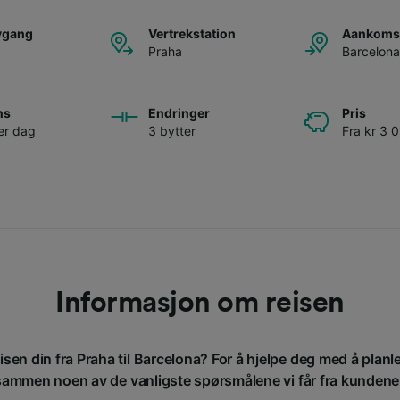
avgang
Vertrekstation
Aankomst
Praha
Barcelona
ns
Endringer
Pris
er dag
3 bytter
Fra kr 3 
Informasjon om reisen
isen din fra Praha til Barcelona? For å hjelpe deg med å planl
sammen noen av de vanligste spørsmålene vi får fra kundene