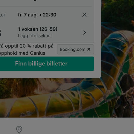
tur
1 voksen (26–59)
Legg til reisekort
Få opptil 20 % rabatt på
Booking.com
opphold med Genius
Finn billige billetter