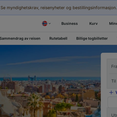
Se myndighetskrav, reisenyheter og bestillingsinformasjon.
Business
Kurv
Mine
Sammendrag av reisen
Rutetabell
Billige togbilletter
Fr
Til
Ut