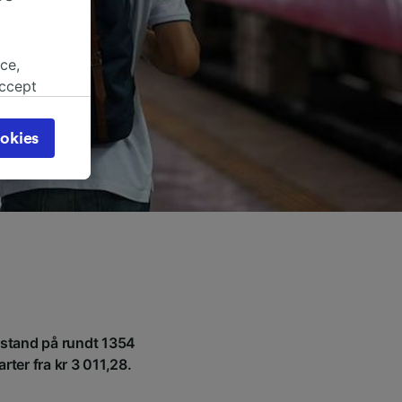
ce,
accept
object
cy page.
okies
browsing
 asked
for
alised
dience
avstand på rundt 1354
rter fra kr 3 011,28.