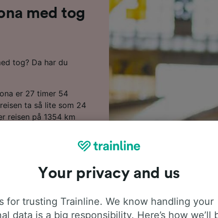
elona med tog
 med tog? Da har du
lona er 27 timer 54
reisen ta så lite som 24
er reisen på 1354 km
a 3 bytter underveis på
celona. Tog langs denne
NCF. Om bord finner du
av plass til bagasje som
Your privacy and us
å forhånd hvis du vil sikre
 for trusting Trainline. We know handling your
eiseplanleggeren vår for å
al data is a big responsibility. Here’s how we’ll 
celona.