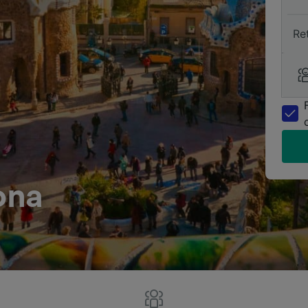
Re
ona