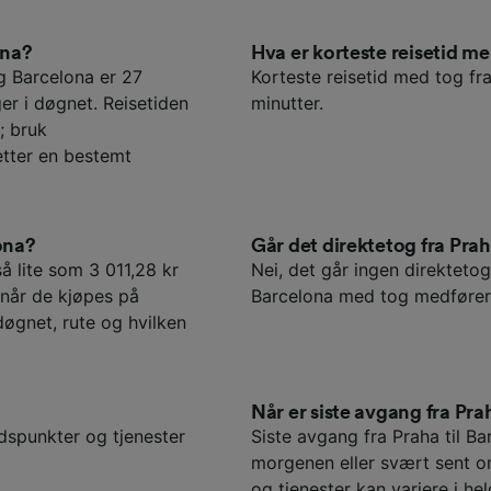
ona?
Hva er korteste reisetid 
g Barcelona er 27
Korteste reisetid med tog fr
r i døgnet. Reisetiden
minutter.
; bruk
etter en bestemt
ona?
Går det direktetog fra Prah
så lite som 3 011,28 kr
Nei, det går ingen direktetog 
 når de kjøpes på
Barcelona med tog medfører 
døgnet, rute og hvilken
Når er siste avgang fra Pra
idspunkter og tjenester
Siste avgang fra Praha til Ba
morgenen eller svært sent o
og tjenester kan variere i hel