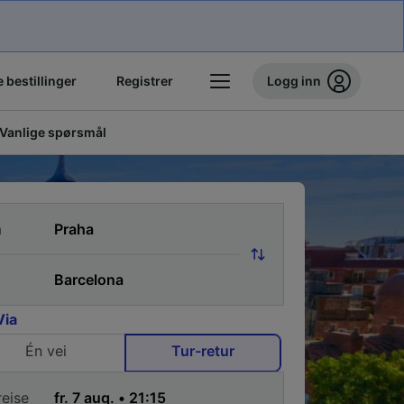
 bestillinger
Registrer
Logg inn
Vanlige spørsmål
a
Via
Én vei
Tur-retur
reise