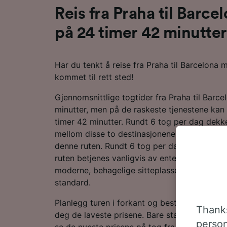
Reis fra Praha til Barc
på 24 timer 42 minutter
Har du tenkt å reise fra Praha til Barcelona
kommet til rett sted!
Gjennomsnittlige togtider fra Praha til Barce
minutter, men på de raskeste tjenestene kan 
timer 42 minutter. Rundt 6 tog per dag dekk
mellom disse to destinasjonene. Du må foret
denne ruten. Rundt 6 tog per dag går til Bar
ruten betjenes vanligvis av enten DB eller S
moderne, behagelige sitteplasser og masser 
standard.
Planlegg turen i forkant og bestill billetter p
Thanks
deg de laveste prisene. Bare start et søk i r
person
se de nyeste prisene på tog fra Praha til Bar