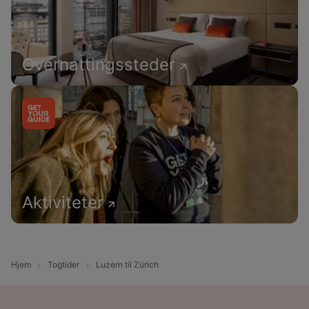
Overnattingssteder
Aktiviteter
Hjem
Togtider
Luzern til Zürich