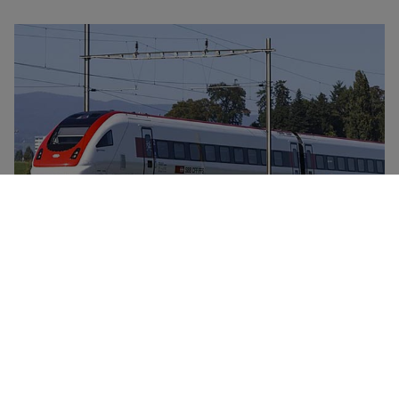
Det sveitsiske jernbanenettverket driftes av SBB. SBBs
billettpriser er basert på reiser, ikke togtype. Du finner
ledige returbilletter (standardpris, én vei eller tur-
retur), billetter for flere reiser (for seks
forhåndsbestemte enkeltreiser) og City-Ticket