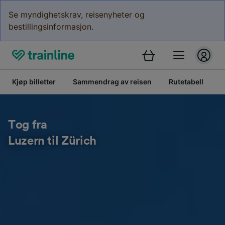
Se myndighetskrav, reisenyheter og
bestillingsinformasjon.
Kjøp billetter
Sammendrag av reisen
Rutetabell
B
Tog fra
Luzern til Zürich