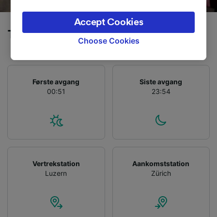
legitimate interest is used, or at any time in
the privacy policy page. These choices will be
Accept Cookies
signaled to our partners and will not affect
Tog fra Luzern til Zürich
browsing data. Your data will not be used for
Choose Cookies
tracking purposes if you have asked us not to
track you.
We and our partners process data to provide:
Første avgang
Siste avgang
00:51
23:54
Use precise geolocation data. Actively scan
device characteristics for identification. Store
and/or access information on a device.
Personalised advertising and content,
advertising and content measurement,
audience research and services development.
List of Partners
Vertrekstation
Aankomststation
Luzern
Zürich