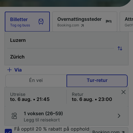
Overnattingssteder
Att
Billetter
Booking.com
GetY
Tog og buss
Via
Én vei
Tur-retur
Utreise
Retur
1 voksen (26–59)
Legg til reisekort
Få opptil 20 % rabatt på opphold
Booking.com