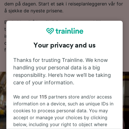
dem på dagen. Start et søk i reiseplanleggeren vår for
å sjekke de nyeste prisene.
Er du klar til å bestille? Start søket etter billige
togbilletter hos oss i dag. Les videre for mer
informasjon, inkludert rutetabellen vår, der du kan se
dagens første og siste tog, samt tips om hvor du
Your privacy and us
finner togbilletter til en lav pris.
Thanks for trusting Trainline. We know
handling your personal data is a big
responsibility. Here’s how we’ll be taking
care of your information.
We and our
115
partners store and/or access
information on a device, such as unique IDs in
cookies to process personal data. You may
accept or manage your choices by clicking
below, including your right to object where