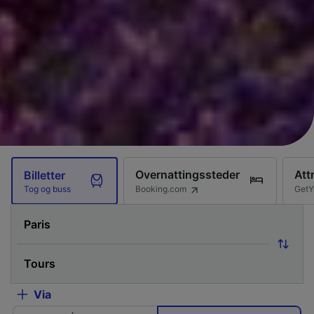
Overnattingssteder
Att
Billetter
Booking.com
GetY
Tog og buss
Via