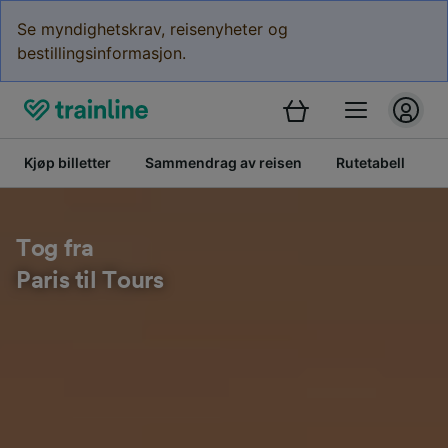
Se myndighetskrav, reisenyheter og
bestillingsinformasjon.
Kjøp billetter
Sammendrag av reisen
Rutetabell
B
Tog fra
Paris til Tours