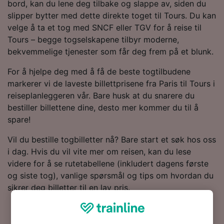
bord, kan du lene deg tilbake og slappe av, siden du
slipper bytter med dette direkte toget til Tours. Du kan
velge å ta et tog med SNCF eller TGV for å reise til
Tours – begge togselskapene tilbyr moderne,
bekvemmelige tjenester som får deg frem på et blunk.
For å hjelpe deg med å få de beste togtilbudene
markerer vi de laveste billettprisene fra Paris til Tours i
reiseplanleggeren vår. Bare husk at du snarere du
bestiller billettene dine, desto mer kommer du til å
spare!
Vil du bestille togbilletter nå? Bare start et søk hos oss
i dag. Hvis du vil vite mer om reisen, kan du lese
videre for å se rutetabellene (inkludert dagens første
og siste tog), vanlige spørsmål og tips om hvordan du
sikrer deg billetter til en lav pris.