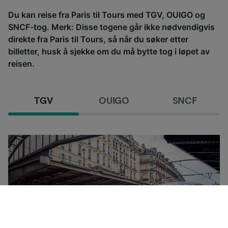
Du kan reise fra Paris til Tours med TGV, OUIGO og
SNCF-tog. Merk: Disse togene går ikke nødvendigvis
direkte fra Paris til Tours, så når du søker etter
billetter, husk å sjekke om du må bytte tog i løpet av
reisen.
TGV
OUIGO
SNCF