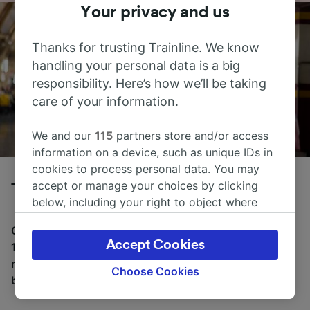
Your privacy and us
Thanks for trusting Trainline. We know
handling your personal data is a big
responsibility. Here’s how we’ll be taking
care of your information.
We and our
115
partners store and/or access
information on a device, such as unique IDs in
cookies to process personal data. You may
accept or manage your choices by clicking
Tog fra Paris til Tours
below, including your right to object where
legitimate interest is used, or at any time in
Gjennomsnittlig tid å reise fra Paris til Tours med tog er
the privacy policy page. These choices will be
Accept Cookies
1 t 58m, over en avstand på rundt 204 km. Det er
signaled to our partners and will not affect
normalt 21 tog per dag som reiser fra Paris til Tours, og
browsing data. Your data will not be used for
Choose Cookies
billetter starter fra kr 115,50.
tracking purposes if you have asked us not to
track you.