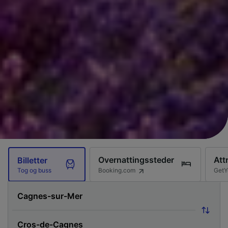
Overnattingssteder
Att
Billetter
Booking.com
GetY
Tog og buss