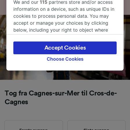
We and our
115
partners store and/or access
information on a device, such as unique IDs in
cookies to process personal data. You may
accept or manage your choices by clicking
below, including your right to object where
legitimate interest is used, or at any time in
the privacy policy page. These choices will be
Accept Cookies
signaled to our partners and will not affect
browsing data. Your data will not be used for
Choose Cookies
tracking purposes if you have asked us not to
track you.
We and our partners process data to provide:
Use precise geolocation data. Actively scan
Tog fra Cagnes-sur-Mer til Cros-de-
device characteristics for identification. Store
and/or access information on a device.
Cagnes
Personalised advertising and content,
advertising and content measurement,
audience research and services development.
List of Partners