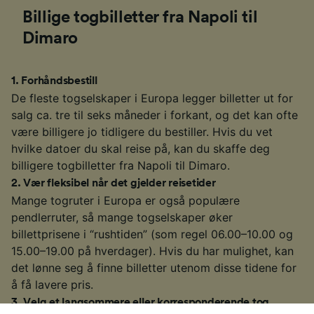
Billige togbilletter fra Napoli til
Dimaro
1
.
Forhåndsbestill
De fleste togselskaper i Europa legger billetter ut for
salg ca. tre til seks måneder i forkant, og det kan ofte
være billigere jo tidligere du bestiller. Hvis du vet
hvilke datoer du skal reise på, kan du skaffe deg
billigere togbilletter fra Napoli til Dimaro.
2
.
Vær fleksibel når det gjelder reisetider
Mange togruter i Europa er også populære
pendlerruter, så mange togselskaper øker
billettprisene i “rushtiden” (som regel 06.00–10.00 og
15.00–19.00 på hverdager). Hvis du har mulighet, kan
det lønne seg å finne billetter utenom disse tidene for
å få lavere pris.
3
.
Velg et langsommere eller korresponderende tog