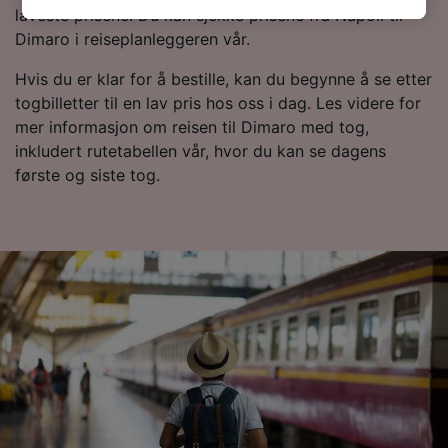
laveste prisene. Du kan sjekke prisene fra Napoli til
track you.
Dimaro i reiseplanleggeren vår.
We and our partners process data to provide:
Hvis du er klar for å bestille, kan du begynne å se etter
Use precise geolocation data. Actively scan
togbilletter til en lav pris hos oss i dag. Les videre for
device characteristics for identification. Store
and/or access information on a device.
mer informasjon om reisen til Dimaro med tog,
Personalised advertising and content,
inkludert rutetabellen vår, hvor du kan se dagens
advertising and content measurement,
første og siste tog.
audience research and services development.
List of Partners