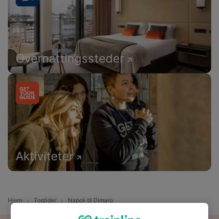
Overnattingssteder
Aktiviteter
Hjem
Togtider
Napoli til Dimaro