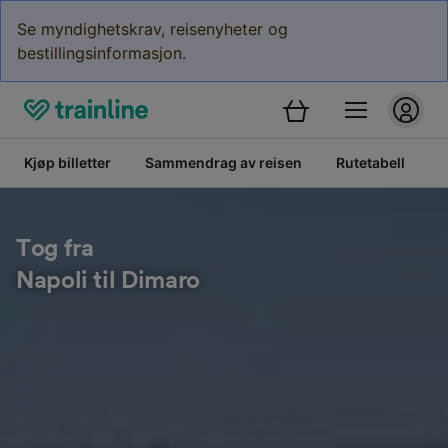
Se myndighetskrav, reisenyheter og
bestillingsinformasjon.
Kjøp billetter
Sammendrag av reisen
Rutetabell
B
Tog fra
Napoli til Dimaro